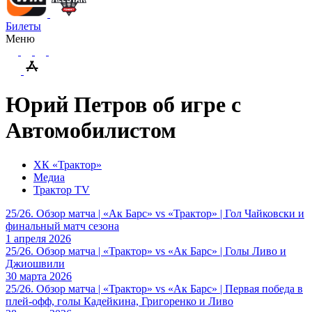
Билеты
Меню
Юрий Петров об игре с
Автомобилистом
ХК «Трактор»
Медиа
Трактор TV
25/26. Обзор матча | «Ак Барс» vs «Трактор» | Гол Чайковски и
финальный матч сезона
1 апреля 2026
25/26. Обзор матча | «Трактор» vs «Ак Барс» | Голы Ливо и
Джиошвили
30 марта 2026
25/26. Обзор матча | «Трактор» vs «Ак Барс» | Первая победа в
плей-офф, голы Кадейкина, Григоренко и Ливо