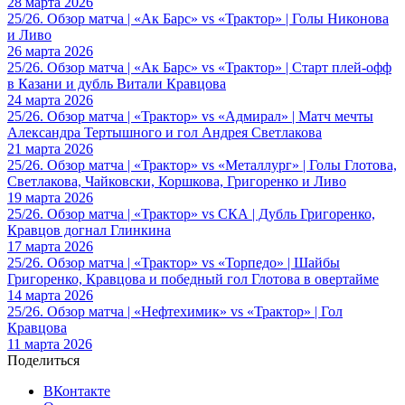
28 марта 2026
25/26. Обзор матча | «Ак Барс» vs «Трактор» | Голы Никонова
и Ливо
26 марта 2026
25/26. Обзор матча | «Ак Барс» vs «Трактор» | Старт плей-офф
в Казани и дубль Витали Кравцова
24 марта 2026
25/26. Обзор матча | «Трактор» vs «Адмирал» | Матч мечты
Александра Тертышного и гол Андрея Светлакова
21 марта 2026
25/26. Обзор матча | «Трактор» vs «Металлург» | Голы Глотова,
Светлакова, Чайковски, Коршкова, Григоренко и Ливо
19 марта 2026
25/26. Обзор матча | «Трактор» vs СКА | Дубль Григоренко,
Кравцов догнал Глинкина
17 марта 2026
25/26. Обзор матча | «Трактор» vs «Торпедо» | Шайбы
Григоренко, Кравцова и победный гол Глотова в овертайме
14 марта 2026
25/26. Обзор матча | «Нефтехимик» vs «Трактор» | Гол
Кравцова
11 марта 2026
Поделиться
ВКонтакте