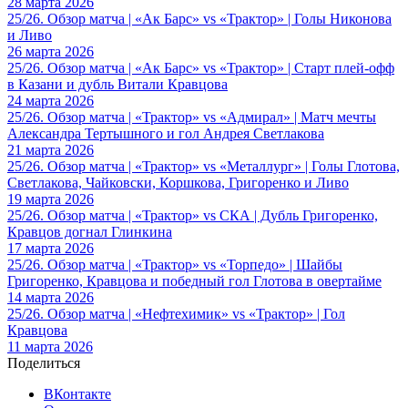
28 марта 2026
25/26. Обзор матча | «Ак Барс» vs «Трактор» | Голы Никонова
и Ливо
26 марта 2026
25/26. Обзор матча | «Ак Барс» vs «Трактор» | Старт плей-офф
в Казани и дубль Витали Кравцова
24 марта 2026
25/26. Обзор матча | «Трактор» vs «Адмирал» | Матч мечты
Александра Тертышного и гол Андрея Светлакова
21 марта 2026
25/26. Обзор матча | «Трактор» vs «Металлург» | Голы Глотова,
Светлакова, Чайковски, Коршкова, Григоренко и Ливо
19 марта 2026
25/26. Обзор матча | «Трактор» vs СКА | Дубль Григоренко,
Кравцов догнал Глинкина
17 марта 2026
25/26. Обзор матча | «Трактор» vs «Торпедо» | Шайбы
Григоренко, Кравцова и победный гол Глотова в овертайме
14 марта 2026
25/26. Обзор матча | «Нефтехимик» vs «Трактор» | Гол
Кравцова
11 марта 2026
Поделиться
ВКонтакте