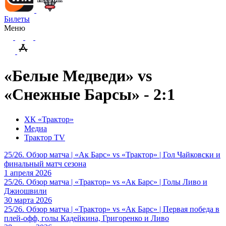
Билеты
Меню
«Белые Медведи» vs
«Cнежные Барсы» - 2:1
ХК «Трактор»
Медиа
Трактор TV
25/26. Обзор матча | «Ак Барс» vs «Трактор» | Гол Чайковски и
финальный матч сезона
1 апреля 2026
25/26. Обзор матча | «Трактор» vs «Ак Барс» | Голы Ливо и
Джиошвили
30 марта 2026
25/26. Обзор матча | «Трактор» vs «Ак Барс» | Первая победа в
плей-офф, голы Кадейкина, Григоренко и Ливо