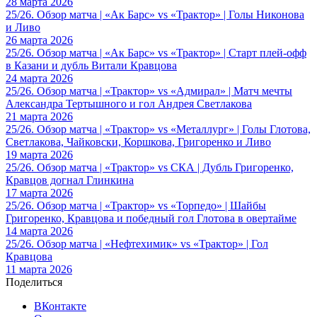
28 марта 2026
25/26. Обзор матча | «Ак Барс» vs «Трактор» | Голы Никонова
и Ливо
26 марта 2026
25/26. Обзор матча | «Ак Барс» vs «Трактор» | Старт плей-офф
в Казани и дубль Витали Кравцова
24 марта 2026
25/26. Обзор матча | «Трактор» vs «Адмирал» | Матч мечты
Александра Тертышного и гол Андрея Светлакова
21 марта 2026
25/26. Обзор матча | «Трактор» vs «Металлург» | Голы Глотова,
Светлакова, Чайковски, Коршкова, Григоренко и Ливо
19 марта 2026
25/26. Обзор матча | «Трактор» vs СКА | Дубль Григоренко,
Кравцов догнал Глинкина
17 марта 2026
25/26. Обзор матча | «Трактор» vs «Торпедо» | Шайбы
Григоренко, Кравцова и победный гол Глотова в овертайме
14 марта 2026
25/26. Обзор матча | «Нефтехимик» vs «Трактор» | Гол
Кравцова
11 марта 2026
Поделиться
ВКонтакте