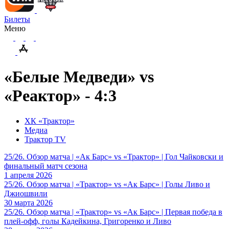
Билеты
Меню
«Белые Медведи» vs
«Реактор» - 4:3
ХК «Трактор»
Медиа
Трактор TV
25/26. Обзор матча | «Ак Барс» vs «Трактор» | Гол Чайковски и
финальный матч сезона
1 апреля 2026
25/26. Обзор матча | «Трактор» vs «Ак Барс» | Голы Ливо и
Джиошвили
30 марта 2026
25/26. Обзор матча | «Трактор» vs «Ак Барс» | Первая победа в
плей-офф, голы Кадейкина, Григоренко и Ливо