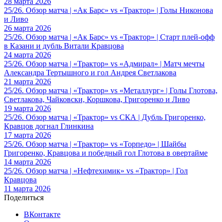
28 марта 2026
25/26. Обзор матча | «Ак Барс» vs «Трактор» | Голы Никонова
и Ливо
26 марта 2026
25/26. Обзор матча | «Ак Барс» vs «Трактор» | Старт плей-офф
в Казани и дубль Витали Кравцова
24 марта 2026
25/26. Обзор матча | «Трактор» vs «Адмирал» | Матч мечты
Александра Тертышного и гол Андрея Светлакова
21 марта 2026
25/26. Обзор матча | «Трактор» vs «Металлург» | Голы Глотова,
Светлакова, Чайковски, Коршкова, Григоренко и Ливо
19 марта 2026
25/26. Обзор матча | «Трактор» vs СКА | Дубль Григоренко,
Кравцов догнал Глинкина
17 марта 2026
25/26. Обзор матча | «Трактор» vs «Торпедо» | Шайбы
Григоренко, Кравцова и победный гол Глотова в овертайме
14 марта 2026
25/26. Обзор матча | «Нефтехимик» vs «Трактор» | Гол
Кравцова
11 марта 2026
Поделиться
ВКонтакте