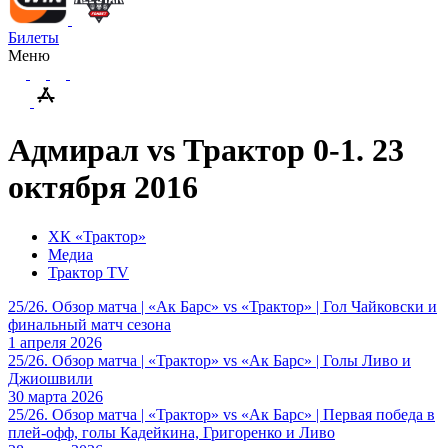
Билеты
Меню
Адмирал vs Трактор 0-1. 23
октября 2016
ХК «Трактор»
Медиа
Трактор TV
25/26. Обзор матча | «Ак Барс» vs «Трактор» | Гол Чайковски и
финальный матч сезона
1 апреля 2026
25/26. Обзор матча | «Трактор» vs «Ак Барс» | Голы Ливо и
Джиошвили
30 марта 2026
25/26. Обзор матча | «Трактор» vs «Ак Барс» | Первая победа в
плей-офф, голы Кадейкина, Григоренко и Ливо