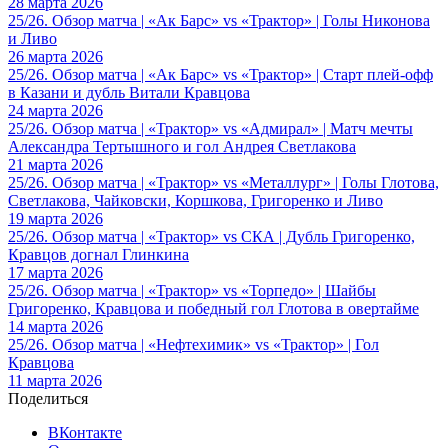
28 марта 2026
25/26. Обзор матча | «Ак Барс» vs «Трактор» | Голы Никонова
и Ливо
26 марта 2026
25/26. Обзор матча | «Ак Барс» vs «Трактор» | Старт плей-офф
в Казани и дубль Витали Кравцова
24 марта 2026
25/26. Обзор матча | «Трактор» vs «Адмирал» | Матч мечты
Александра Тертышного и гол Андрея Светлакова
21 марта 2026
25/26. Обзор матча | «Трактор» vs «Металлург» | Голы Глотова,
Светлакова, Чайковски, Коршкова, Григоренко и Ливо
19 марта 2026
25/26. Обзор матча | «Трактор» vs СКА | Дубль Григоренко,
Кравцов догнал Глинкина
17 марта 2026
25/26. Обзор матча | «Трактор» vs «Торпедо» | Шайбы
Григоренко, Кравцова и победный гол Глотова в овертайме
14 марта 2026
25/26. Обзор матча | «Нефтехимик» vs «Трактор» | Гол
Кравцова
11 марта 2026
Поделиться
ВКонтакте