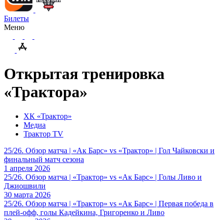
Билеты
Меню
Открытая тренировка
«Трактора»
ХК «Трактор»
Медиа
Трактор TV
25/26. Обзор матча | «Ак Барс» vs «Трактор» | Гол Чайковски и
финальный матч сезона
1 апреля 2026
25/26. Обзор матча | «Трактор» vs «Ак Барс» | Голы Ливо и
Джиошвили
30 марта 2026
25/26. Обзор матча | «Трактор» vs «Ак Барс» | Первая победа в
плей-офф, голы Кадейкина, Григоренко и Ливо