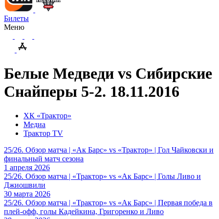
Билеты
Меню
Белые Медведи vs Cибирские
Снайперы 5-2. 18.11.2016
ХК «Трактор»
Медиа
Трактор TV
25/26. Обзор матча | «Ак Барс» vs «Трактор» | Гол Чайковски и
финальный матч сезона
1 апреля 2026
25/26. Обзор матча | «Трактор» vs «Ак Барс» | Голы Ливо и
Джиошвили
30 марта 2026
25/26. Обзор матча | «Трактор» vs «Ак Барс» | Первая победа в
плей-офф, голы Кадейкина, Григоренко и Ливо