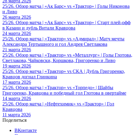
28 марта 2026
25/26. Обзор матча | «Ак Барс» vs «Трактор» | Голы Никонова
и Ливо
26 марта 2026
25/26. Обзор матча | «Ак Барс» vs «Трактор» | Старт плей-офф
в Казани и дубль Витали Кравцова
24 марта 2026
25/26. Обзор матча | «Трактор» vs «Адмирал» | Матч мечты
Александра Тертышного и гол Андрея Светлакова
21 марта 2026
25/26. Обзор матча | «Трактор» vs «Металлург» | Голы Глотова,
Светлакова, Чайковски, Коршкова, Григоренко и Ливо
19 марта 2026
25/26. Обзор матча | «Трактор» vs СКА | Дубль Григоренко,
Кравцов догнал Глинкина
17 марта 2026
25/26. Обзор матча | «Трактор» vs «Торпедо» | Шайбы
Григоренко, Кравцова и победный гол Глотова в овертайме
14 марта 2026
25/26. Обзор матча | «Нефтехимик» vs «Трактор» | Гол
Кравцова
11 марта 2026
Поделиться
ВКонтакте