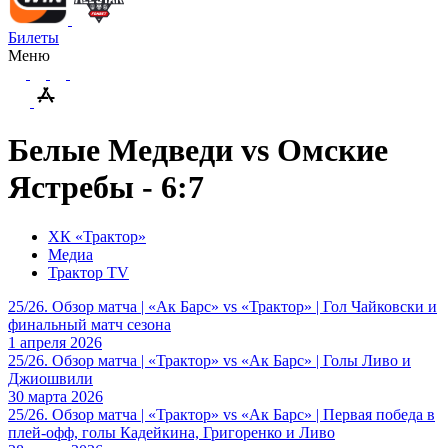
Билеты
Меню
Белые Медведи vs Омские
Ястребы - 6:7
ХК «Трактор»
Медиа
Трактор TV
25/26. Обзор матча | «Ак Барс» vs «Трактор» | Гол Чайковски и
финальный матч сезона
1 апреля 2026
25/26. Обзор матча | «Трактор» vs «Ак Барс» | Голы Ливо и
Джиошвили
30 марта 2026
25/26. Обзор матча | «Трактор» vs «Ак Барс» | Первая победа в
плей-офф, голы Кадейкина, Григоренко и Ливо