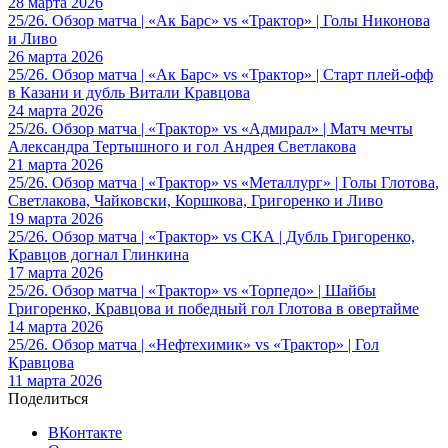
28 марта 2026
25/26. Обзор матча | «Ак Барс» vs «Трактор» | Голы Никонова
и Ливо
26 марта 2026
25/26. Обзор матча | «Ак Барс» vs «Трактор» | Старт плей-офф
в Казани и дубль Витали Кравцова
24 марта 2026
25/26. Обзор матча | «Трактор» vs «Адмирал» | Матч мечты
Александра Тертышного и гол Андрея Светлакова
21 марта 2026
25/26. Обзор матча | «Трактор» vs «Металлург» | Голы Глотова,
Светлакова, Чайковски, Коршкова, Григоренко и Ливо
19 марта 2026
25/26. Обзор матча | «Трактор» vs СКА | Дубль Григоренко,
Кравцов догнал Глинкина
17 марта 2026
25/26. Обзор матча | «Трактор» vs «Торпедо» | Шайбы
Григоренко, Кравцова и победный гол Глотова в овертайме
14 марта 2026
25/26. Обзор матча | «Нефтехимик» vs «Трактор» | Гол
Кравцова
11 марта 2026
Поделиться
ВКонтакте