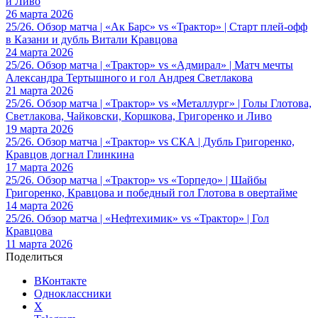
и Ливо
26 марта 2026
25/26. Обзор матча | «Ак Барс» vs «Трактор» | Старт плей-офф
в Казани и дубль Витали Кравцова
24 марта 2026
25/26. Обзор матча | «Трактор» vs «Адмирал» | Матч мечты
Александра Тертышного и гол Андрея Светлакова
21 марта 2026
25/26. Обзор матча | «Трактор» vs «Металлург» | Голы Глотова,
Светлакова, Чайковски, Коршкова, Григоренко и Ливо
19 марта 2026
25/26. Обзор матча | «Трактор» vs СКА | Дубль Григоренко,
Кравцов догнал Глинкина
17 марта 2026
25/26. Обзор матча | «Трактор» vs «Торпедо» | Шайбы
Григоренко, Кравцова и победный гол Глотова в овертайме
14 марта 2026
25/26. Обзор матча | «Нефтехимик» vs «Трактор» | Гол
Кравцова
11 марта 2026
Поделиться
ВКонтакте
Одноклассники
X