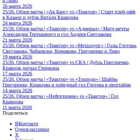
и Ливо
26 марта 2026
25/26. Обзор матча | «Ак Барс» vs «Трактор» | Старт плей-офф
в Казани и дубль Витали Кравцова
24 марта 2026
25/26. Обзор матча | «Трактор» vs «Адмирал» | Матч мечты
Александра Тертышного и гол Андрея Светлакова
21 марта 2026
25/26. Обзор матча | «Трактор» vs «Металлург» | Голы Глотова,
Светлакова, Чайковски, Коршкова, Григоренко и Ливо
19 марта 2026
25/26. Обзор матча | «Трактор» vs СКА | Дубль Григоренко,
Кравцов догнал Глинкина
17 марта 2026
25/26. Обзор матча | «Трактор» vs «Торпедо» | Шайбы
Григоренко, Кравцова и победный гол Глотова в овертайме
14 марта 2026
25/26. Обзор матча | «Нефтехимик» vs «Трактор» | Гол
Кравцова
11 марта 2026
Поделиться
ВКонтакте
Одноклассники
X