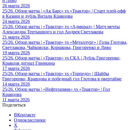
и Ливо
26 марта 2026
25/26. Обзор матча | «Ак Барс» vs «Трактор» | Старт плей-офф
в Казани и дубль Витали Кравцова
24 марта 2026
25/26. Обзор матча | «Трактор» vs «Адмирал» | Матч мечты
Александра Тертышного и гол Андрея Светлакова
21 марта 2026
25/26. Обзор матча | «Трактор» vs «Металлург» | Голы Глотова,
Светлакова, Чайковски, Коршкова, Григоренко и Ливо
19 марта 2026
25/26. Обзор матча | «Трактор» vs СКА | Дубль Григоренко,
Кравцов догнал Глинкина
17 марта 2026
25/26. Обзор матча | «Трактор» vs «Торпедо» | Шайбы
Григоренко, Кравцова и победный гол Глотова в овертайме
14 марта 2026
25/26. Обзор матча | «Нефтехимик» vs «Трактор» | Гол
Кравцова
11 марта 2026
Поделиться
ВКонтакте
Одноклассники
X