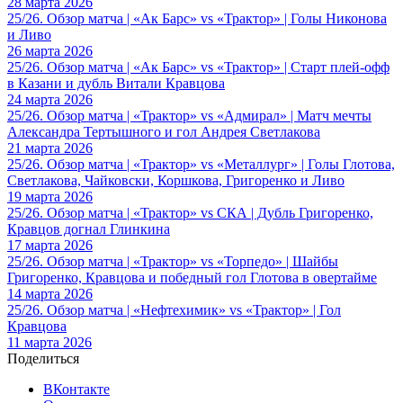
28 марта 2026
25/26. Обзор матча | «Ак Барс» vs «Трактор» | Голы Никонова
и Ливо
26 марта 2026
25/26. Обзор матча | «Ак Барс» vs «Трактор» | Старт плей-офф
в Казани и дубль Витали Кравцова
24 марта 2026
25/26. Обзор матча | «Трактор» vs «Адмирал» | Матч мечты
Александра Тертышного и гол Андрея Светлакова
21 марта 2026
25/26. Обзор матча | «Трактор» vs «Металлург» | Голы Глотова,
Светлакова, Чайковски, Коршкова, Григоренко и Ливо
19 марта 2026
25/26. Обзор матча | «Трактор» vs СКА | Дубль Григоренко,
Кравцов догнал Глинкина
17 марта 2026
25/26. Обзор матча | «Трактор» vs «Торпедо» | Шайбы
Григоренко, Кравцова и победный гол Глотова в овертайме
14 марта 2026
25/26. Обзор матча | «Нефтехимик» vs «Трактор» | Гол
Кравцова
11 марта 2026
Поделиться
ВКонтакте