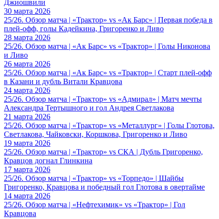
Джиошвили
30 марта 2026
25/26. Обзор матча | «Трактор» vs «Ак Барс» | Первая победа в
плей-офф, голы Кадейкина, Григоренко и Ливо
28 марта 2026
25/26. Обзор матча | «Ак Барс» vs «Трактор» | Голы Никонова
и Ливо
26 марта 2026
25/26. Обзор матча | «Ак Барс» vs «Трактор» | Старт плей-офф
в Казани и дубль Витали Кравцова
24 марта 2026
25/26. Обзор матча | «Трактор» vs «Адмирал» | Матч мечты
Александра Тертышного и гол Андрея Светлакова
21 марта 2026
25/26. Обзор матча | «Трактор» vs «Металлург» | Голы Глотова,
Светлакова, Чайковски, Коршкова, Григоренко и Ливо
19 марта 2026
25/26. Обзор матча | «Трактор» vs СКА | Дубль Григоренко,
Кравцов догнал Глинкина
17 марта 2026
25/26. Обзор матча | «Трактор» vs «Торпедо» | Шайбы
Григоренко, Кравцова и победный гол Глотова в овертайме
14 марта 2026
25/26. Обзор матча | «Нефтехимик» vs «Трактор» | Гол
Кравцова