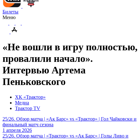
Билеты
Меню
«Не вошли в игру полностью,
провалили начало».
Интервью Артема
Пеньковского
ХК «Трактор»
Медиа
Трактор TV
25/26. Обзор матча | «Ак Барс» vs «Трактор» | Гол Чайковски и
финальный матч сезона
1 апреля 2026
25/26. Обзор матча | «Трактор» vs «Ак Барс» | Голы Ливо и