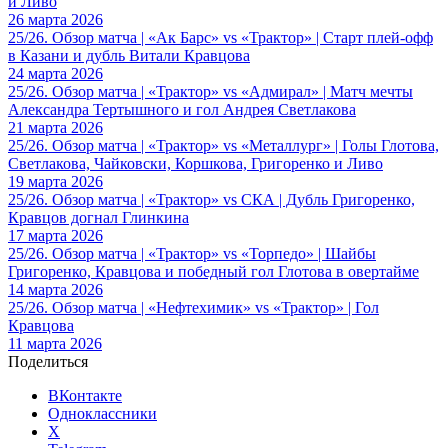
и Ливо
26 марта 2026
25/26. Обзор матча | «Ак Барс» vs «Трактор» | Старт плей-офф
в Казани и дубль Витали Кравцова
24 марта 2026
25/26. Обзор матча | «Трактор» vs «Адмирал» | Матч мечты
Александра Тертышного и гол Андрея Светлакова
21 марта 2026
25/26. Обзор матча | «Трактор» vs «Металлург» | Голы Глотова,
Светлакова, Чайковски, Коршкова, Григоренко и Ливо
19 марта 2026
25/26. Обзор матча | «Трактор» vs СКА | Дубль Григоренко,
Кравцов догнал Глинкина
17 марта 2026
25/26. Обзор матча | «Трактор» vs «Торпедо» | Шайбы
Григоренко, Кравцова и победный гол Глотова в овертайме
14 марта 2026
25/26. Обзор матча | «Нефтехимик» vs «Трактор» | Гол
Кравцова
11 марта 2026
Поделиться
ВКонтакте
Одноклассники
X