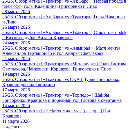
25/26. Обзор матча | «Трактор» vs «Ак Барс» | Первая победа в
плей-офф, голы Кадейкина, Григоренко и Ливо
28 марта 2026
25/26. Обзор матча | «Ак Барс» vs «Трактор» | Голы Никонова
и Ливо
26 марта 2026
25/26. Обзор матча | «Ак Барс» vs «Трактор» | Старт плей-офф
в Казани и дубль Витали Кравцова
24 марта 2026
25/26. Обзор матча | «Трактор» vs «Адмирал» | Матч мечты
Александра Тертышного и гол Андрея Светлакова
21 марта 2026
25/26. Обзор матча | «Трактор» vs «Металлург» | Голы Глотова,
Светлакова, Чайковски, Коршкова, Григоренко и Ливо
19 марта 2026
25/26. Обзор матча | «Трактор» vs СКА | Дубль Григоренко,
Кравцов догнал Глинкина
17 марта 2026
25/26. Обзор матча | «Трактор» vs «Торпедо» | Шайбы
Григоренко, Кравцова и победный гол Глотова в овертайме
14 марта 2026
25/26. Обзор матча | «Нефтехимик» vs «Трактор» | Гол
Кравцова
11 марта 2026
Поделиться