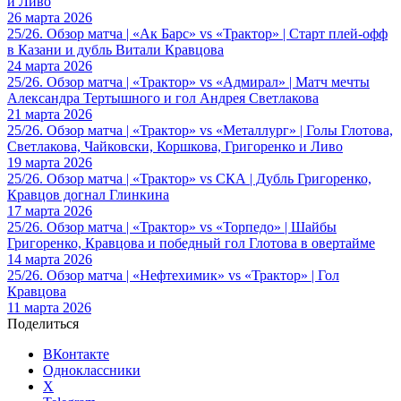
и Ливо
26 марта 2026
25/26. Обзор матча | «Ак Барс» vs «Трактор» | Старт плей-офф
в Казани и дубль Витали Кравцова
24 марта 2026
25/26. Обзор матча | «Трактор» vs «Адмирал» | Матч мечты
Александра Тертышного и гол Андрея Светлакова
21 марта 2026
25/26. Обзор матча | «Трактор» vs «Металлург» | Голы Глотова,
Светлакова, Чайковски, Коршкова, Григоренко и Ливо
19 марта 2026
25/26. Обзор матча | «Трактор» vs СКА | Дубль Григоренко,
Кравцов догнал Глинкина
17 марта 2026
25/26. Обзор матча | «Трактор» vs «Торпедо» | Шайбы
Григоренко, Кравцова и победный гол Глотова в овертайме
14 марта 2026
25/26. Обзор матча | «Нефтехимик» vs «Трактор» | Гол
Кравцова
11 марта 2026
Поделиться
ВКонтакте
Одноклассники
X