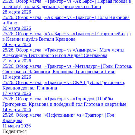
25/26. Обзор матча | «Трактор» vs «Ак Барс» | Первая победа в
плей-офф, голы Кадейкина, Григоренко и Ливо
28 марта 2026
25/26. Обзор матча | «Ак Барс» vs «Трактор» | Голы Никонова
и Ливо
26 марта 2026
25/26. Обзор матча | «Ак Барс» vs «Трактор» | Старт плей-офф
в Казани и дубль Витали Кравцова
24 марта 2026
25/26. Обзор матча | «Трактор» vs «Адмирал» | Матч мечты
Александра Тертышного и гол Андрея Светлакова
21 марта 2026
25/26. Обзор матча | «Трактор» vs «Металлург» | Голы Глотова,
Светлакова, Чайковски, Коршкова, Григоренко и Ливо
19 марта 2026
25/26. Обзор матча | «Трактор» vs СКА | Дубль Григоренко,
Кравцов догнал Глинкина
17 марта 2026
25/26. Обзор матча | «Трактор» vs «Торпедо» | Шайбы
Григоренко, Кравцова и победный гол Глотова в овертайме
14 марта 2026
25/26. Обзор матча | «Нефтехимик» vs «Трактор» | Гол
Кравцова
11 марта 2026
Поделиться