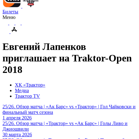
Билеты
Меню
Евгений Лапенков
приглашает на Traktor-Open
2018
ХК «Трактор»
Медиа
Трактор TV
25/26. Обзор матча | «Ак Барс» vs «Трактор» | Гол Чайковски и
финальный матч сезона
1 апреля 2026
25/26. Обзор матча | «Трактор» vs «Ак Барс» | Голы Ливо и
Джиошвили
30 марта 2026