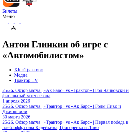
Билеты
Меню
Антон Глинкин об игре с
«Автомобилистом»
ХК «Трактор»
Медиа
Трактор TV
25/26. Обзор матча | «Ак Барс» vs «Трактор» | Гол Чайковски и
финальный матч сезона
1 апреля 2026
25/26. Обзор матча | «Трактор» vs «Ак Барс» | Голы Ливо и
Джиошвили
30 марта 2026
25/26. Обзор матча | «Трактор» vs «Ак Барс» | Первая победа в
плей-офф, голы Кадейкина, Григоренко и Ливо