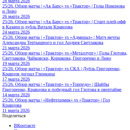
28 марта 2026
25/26. Обзор матча | «Ак Барс» vs «Трактор» | Голы Никонова
и Ливо
26 марта 2026
25/26. Обзор матча | «Ак Барс» vs «Трактор» | Старт плей-офф
в Казани и дубль Витали Кравцова
24 марта 2026
25/26. Обзор матча | «Трактор» vs «Адмирал» | Матч мечты
Александра Тертышного и гол Андрея Светлакова
21 марта 2026
25/26. Обзор матча | «Трактор» vs «Металлург» | Голы Глотова,
Светлакова, Чайковски, Коршкова, Григоренко и Ливо
19 марта 2026
25/26. Обзор матча | «Трактор» vs СКА | Дубль Григоренко,
Кравцов догнал Глинкина
17 марта 2026
25/26. Обзор матча | «Трактор» vs «Торпедо» | Шайбы
Григоренко, Кравцова и победный гол Глотова в овертайме
14 марта 2026
25/26. Обзор матча | «Нефтехимик» vs «Трактор» | Гол
Кравцова
11 марта 2026
Поделиться
ВКонтакте