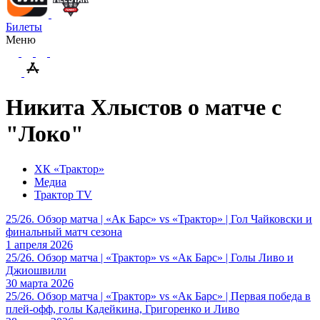
Билеты
Меню
Никита Хлыстов о матче с
"Локо"
ХК «Трактор»
Медиа
Трактор TV
25/26. Обзор матча | «Ак Барс» vs «Трактор» | Гол Чайковски и
финальный матч сезона
1 апреля 2026
25/26. Обзор матча | «Трактор» vs «Ак Барс» | Голы Ливо и
Джиошвили
30 марта 2026
25/26. Обзор матча | «Трактор» vs «Ак Барс» | Первая победа в
плей-офф, голы Кадейкина, Григоренко и Ливо