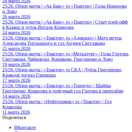
28 марта 2026
25/26. Обзор матча | «Ак Барс» vs «Трактор» | Голы Никонова
и Ливо
26 марта 2026
25/26. Обзор матча | «Ак Барс» vs «Трактор» | Старт плей-офф
в Казани и дубль Витали Кравцова
24 марта 2026
25/26. Обзор матча | «Трактор» vs «Адмирал» | Матч мечты
Александра Тертышного и гол Андрея Светлакова
21 марта 2026
25/26. Обзор матча | «Трактор» vs «Металлург» | Голы Глотова,
Светлакова, Чайковски, Коршкова, Григоренко и Ливо
19 марта 2026
25/26. Обзор матча | «Трактор» vs СКА | Дубль Григоренко,
Кравцов догнал Глинкина
17 марта 2026
25/26. Обзор матча | «Трактор» vs «Торпедо» | Шайбы
Григоренко, Кравцова и победный гол Глотова в овертайме
14 марта 2026
25/26. Обзор матча | «Нефтехимик» vs «Трактор» | Гол
Кравцова
11 марта 2026
Поделиться
ВКонтакте