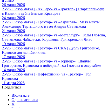
и Ливо
26 марта 2026
25/26. Обзор матча | «Ак Барс» vs «Трактор» | Старт плей-офф
в Казани и дубль Витали Кравцова
24 марта 2026
25/26. Обзор матча | «Трактор» vs «Адмирал» | Матч мечты
Александра Тертышного и гол Андрея Светлакова
21 марта 2026
25/26. Обзор матча | «Трактор» vs «Металлург» | Голы Глотова,
Светлакова, Чайковски, Коршкова, Григоренко и Ливо
19 марта 2026
25/26. Обзор матча | «Трактор» vs СКА | Дубль Григоренко,
Кравцов догнал Глинкина
17 марта 2026
25/26. Обзор матча | «Трактор» vs «Торпедо» | Шайбы
Григоренко, Кравцова и победный гол Глотова в овертайме
14 марта 2026
25/26. Обзор матча | «Нефтехимик» vs «Трактор» | Гол
Кравцова
11 марта 2026
Поделиться
ВКонтакте
Одноклассники
X