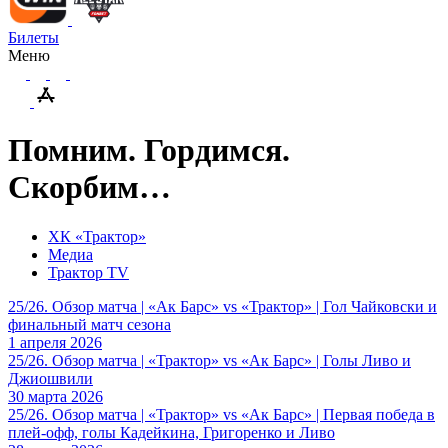
Билеты
Меню
Помним. Гордимся.
Скорбим…
ХК «Трактор»
Медиа
Трактор TV
25/26. Обзор матча | «Ак Барс» vs «Трактор» | Гол Чайковски и
финальный матч сезона
1 апреля 2026
25/26. Обзор матча | «Трактор» vs «Ак Барс» | Голы Ливо и
Джиошвили
30 марта 2026
25/26. Обзор матча | «Трактор» vs «Ак Барс» | Первая победа в
плей-офф, голы Кадейкина, Григоренко и Ливо