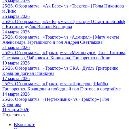
28 марта 2026
25/26. Обзор матча | «Ак Барс» vs «Трактор» | Голы Никонова
и Ливо
26 марта 2026
25/26. Обзор матча | «Ак Барс» vs «Трактор» | Старт плей-офф
в Казани и дубль Витали Кравцова
24 марта 2026
25/26. Обзор матча | «Трактор» vs «Адмирал» | Матч мечты
Александра Тертышного и гол Андрея Светлакова
21 марта 2026
25/26. Обзор матча | «Трактор» vs «Металлург» | Голы Глотова,
Светлакова, Чайковски, Коршкова, Григоренко и Ливо
19 марта 2026
25/26. Обзор матча | «Трактор» vs СКА | Дубль Григоренко,
Кравцов догнал Глинкина
17 марта 2026
25/26. Обзор матча | «Трактор» vs «Торпедо» | Шайбы
Григоренко, Кравцова и победный гол Глотова в овертайме
14 марта 2026
25/26. Обзор матча | «Нефтехимик» vs «Трактор» | Гол
Кравцова
11 марта 2026
Поделиться
ВКонтакте