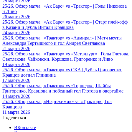
28 марта 2026
25/26. Обзор матча | «Ак Барс» vs «Трактор» | Голы Никонова
и Ливо
26 марта 2026
25/26. Обзор матча | «Ак Барс» vs «Трактор» | Старт плей-офф
в Казани и дубль Витали Кравцова
24 марта 2026
25/26. Обзор матча | «Трактор» vs «Адмирал» | Матч мечты
Александра Тертышного и гол Андрея Светлакова
21 марта 2026
25/26. Обзор матча | «Трактор» vs «Металлург» | Голы Глотова,
Светлакова, Чайковски, Коршкова, Григоренко и Ливо
19 марта 2026
25/26. Обзор матча | «Трактор» vs СКА | Дубль Григоренко,
Кравцов догнал Глинкина
17 марта 2026
25/26. Обзор матча | «Трактор» vs «Торпедо» | Шайбы
Григоренко, Кравцова и победный гол Глотова в овертайме
14 марта 2026
25/26. Обзор матча | «Нефтехимик» vs «Трактор» | Гол
Кравцова
11 марта 2026
Поделиться
ВКонтакте