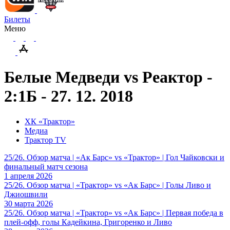
Билеты
Меню
Белые Медведи vs Реактор -
2:1Б - 27. 12. 2018
ХК «Трактор»
Медиа
Трактор TV
25/26. Обзор матча | «Ак Барс» vs «Трактор» | Гол Чайковски и
финальный матч сезона
1 апреля 2026
25/26. Обзор матча | «Трактор» vs «Ак Барс» | Голы Ливо и
Джиошвили
30 марта 2026
25/26. Обзор матча | «Трактор» vs «Ак Барс» | Первая победа в
плей-офф, голы Кадейкина, Григоренко и Ливо