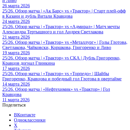
и Ливо
26 марта 2026
25/26. Обзор матча | «Ак Барс» vs «Трактор» | Старт плей-офф
в Казани и дубль Витали Кравцова
24 марта 2026
25/26. Обзор матча | «Трактор» vs «Адмирал» | Матч мечты
Александра Тертышного и гол Андрея Светлакова
21 марта 2026
25/26. Обзор матча | «Трактор» vs «Металлург» | Голы Глотова,
Светлакова, Чайковски, Коршкова, Григоренко и Ливо
19 марта 2026
25/26. Обзор матча | «Трактор» vs СКА | Дубль Григоренко,
Кравцов догнал Глинкина
17 марта 2026
25/26. Обзор матча | «Трактор» vs «Торпедо» | Шайбы
Григоренко, Кравцова и победный гол Глотова в овертайме
14 марта 2026
25/26. Обзор матча | «Нефтехимик» vs «Трактор» | Гол
Кравцова
11 марта 2026
Поделиться
ВКонтакте
Одноклассники
X