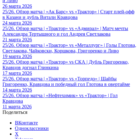
и Ливо
26 марта 2026
25/26. Обзор матча | «Ак Барс» vs «Трактор» | Старт плей-офф
в Казани и дубль Витали Кравцова
24 марта 2026
25/26. Обзор матча | «Трактор» vs «Адмирал» | Матч мечты
Александра Тертышного и гол Андрея Светлакова
21 марта 2026
25/26. Обзор матча | «Трактор» vs «Металлург» | Голы Глотова,
Светлакова, Чайковски, Коршкова, Григоренко и Ливо
19 марта 2026
25/26. Обзор матча | «Трактор» vs СКА | Дубль Григоренко,
Кравцов догнал Глинкина
17 марта 2026
25/26. Обзор матча | «Трактор» vs «Торпедо» | Шайбы
Григоренко, Кравцова и победный гол Глотова в овертайме
14 марта 2026
25/26. Обзор матча | «Нефтехимик» vs «Трактор» | Гол
Кравцова
11 марта 2026
Поделиться
ВКонтакте
Одноклассники
X