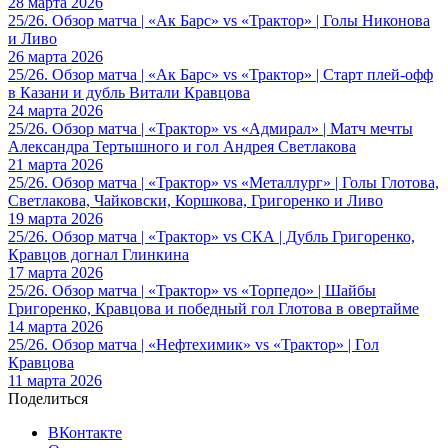
28 марта 2026
25/26. Обзор матча | «Ак Барс» vs «Трактор» | Голы Никонова
и Ливо
26 марта 2026
25/26. Обзор матча | «Ак Барс» vs «Трактор» | Старт плей-офф
в Казани и дубль Витали Кравцова
24 марта 2026
25/26. Обзор матча | «Трактор» vs «Адмирал» | Матч мечты
Александра Тертышного и гол Андрея Светлакова
21 марта 2026
25/26. Обзор матча | «Трактор» vs «Металлург» | Голы Глотова,
Светлакова, Чайковски, Коршкова, Григоренко и Ливо
19 марта 2026
25/26. Обзор матча | «Трактор» vs СКА | Дубль Григоренко,
Кравцов догнал Глинкина
17 марта 2026
25/26. Обзор матча | «Трактор» vs «Торпедо» | Шайбы
Григоренко, Кравцова и победный гол Глотова в овертайме
14 марта 2026
25/26. Обзор матча | «Нефтехимик» vs «Трактор» | Гол
Кравцова
11 марта 2026
Поделиться
ВКонтакте