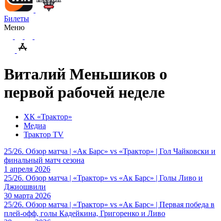
Билеты
Меню
Виталий Меньшиков о
первой рабочей неделе
ХК «Трактор»
Медиа
Трактор TV
25/26. Обзор матча | «Ак Барс» vs «Трактор» | Гол Чайковски и
финальный матч сезона
1 апреля 2026
25/26. Обзор матча | «Трактор» vs «Ак Барс» | Голы Ливо и
Джиошвили
30 марта 2026
25/26. Обзор матча | «Трактор» vs «Ак Барс» | Первая победа в
плей-офф, голы Кадейкина, Григоренко и Ливо