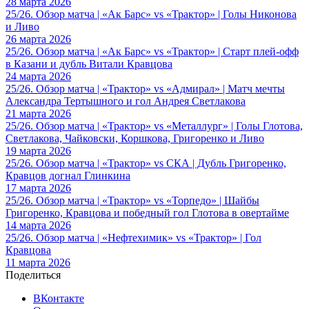
28 марта 2026
25/26. Обзор матча | «Ак Барс» vs «Трактор» | Голы Никонова
и Ливо
26 марта 2026
25/26. Обзор матча | «Ак Барс» vs «Трактор» | Старт плей-офф
в Казани и дубль Витали Кравцова
24 марта 2026
25/26. Обзор матча | «Трактор» vs «Адмирал» | Матч мечты
Александра Тертышного и гол Андрея Светлакова
21 марта 2026
25/26. Обзор матча | «Трактор» vs «Металлург» | Голы Глотова,
Светлакова, Чайковски, Коршкова, Григоренко и Ливо
19 марта 2026
25/26. Обзор матча | «Трактор» vs СКА | Дубль Григоренко,
Кравцов догнал Глинкина
17 марта 2026
25/26. Обзор матча | «Трактор» vs «Торпедо» | Шайбы
Григоренко, Кравцова и победный гол Глотова в овертайме
14 марта 2026
25/26. Обзор матча | «Нефтехимик» vs «Трактор» | Гол
Кравцова
11 марта 2026
Поделиться
ВКонтакте