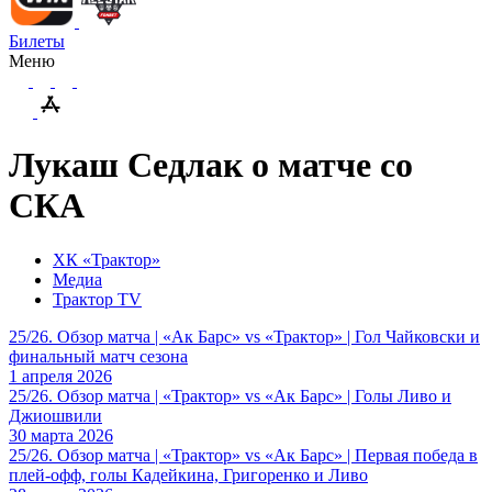
Билеты
Меню
Лукаш Седлак о матче со
СКА
ХК «Трактор»
Медиа
Трактор TV
25/26. Обзор матча | «Ак Барс» vs «Трактор» | Гол Чайковски и
финальный матч сезона
1 апреля 2026
25/26. Обзор матча | «Трактор» vs «Ак Барс» | Голы Ливо и
Джиошвили
30 марта 2026
25/26. Обзор матча | «Трактор» vs «Ак Барс» | Первая победа в
плей-офф, голы Кадейкина, Григоренко и Ливо