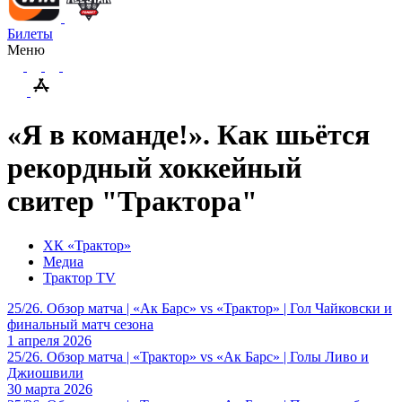
Билеты
Меню
«Я в команде!». Как шьётся
рекордный хоккейный
свитер "Трактора"
ХК «Трактор»
Медиа
Трактор TV
25/26. Обзор матча | «Ак Барс» vs «Трактор» | Гол Чайковски и
финальный матч сезона
1 апреля 2026
25/26. Обзор матча | «Трактор» vs «Ак Барс» | Голы Ливо и
Джиошвили
30 марта 2026