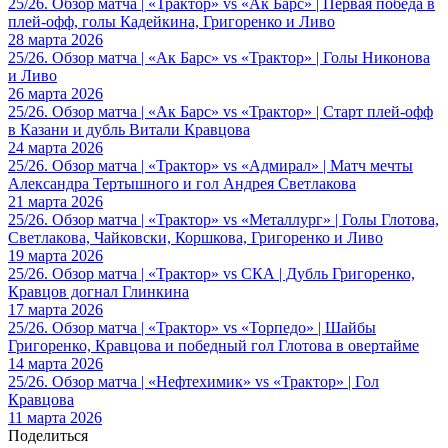
25/26. Обзор матча | «Трактор» vs «Ак Барс» | Первая победа в
плей-офф, голы Кадейкина, Григоренко и Ливо
28 марта 2026
25/26. Обзор матча | «Ак Барс» vs «Трактор» | Голы Никонова
и Ливо
26 марта 2026
25/26. Обзор матча | «Ак Барс» vs «Трактор» | Старт плей-офф
в Казани и дубль Витали Кравцова
24 марта 2026
25/26. Обзор матча | «Трактор» vs «Адмирал» | Матч мечты
Александра Тертышного и гол Андрея Светлакова
21 марта 2026
25/26. Обзор матча | «Трактор» vs «Металлург» | Голы Глотова,
Светлакова, Чайковски, Коршкова, Григоренко и Ливо
19 марта 2026
25/26. Обзор матча | «Трактор» vs СКА | Дубль Григоренко,
Кравцов догнал Глинкина
17 марта 2026
25/26. Обзор матча | «Трактор» vs «Торпедо» | Шайбы
Григоренко, Кравцова и победный гол Глотова в овертайме
14 марта 2026
25/26. Обзор матча | «Нефтехимик» vs «Трактор» | Гол
Кравцова
11 марта 2026
Поделиться