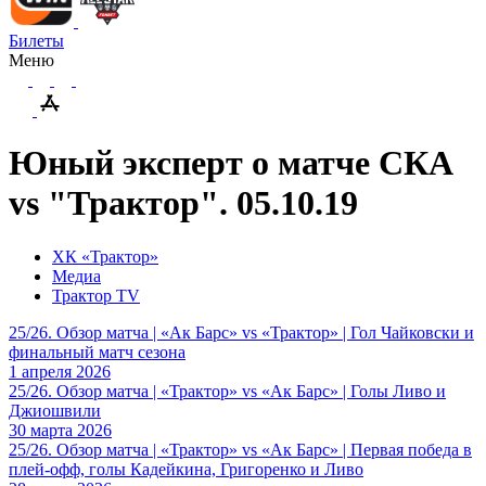
Билеты
Меню
Юный эксперт о матче СКА
vs "Трактор". 05.10.19
ХК «Трактор»
Медиа
Трактор TV
25/26. Обзор матча | «Ак Барс» vs «Трактор» | Гол Чайковски и
финальный матч сезона
1 апреля 2026
25/26. Обзор матча | «Трактор» vs «Ак Барс» | Голы Ливо и
Джиошвили
30 марта 2026
25/26. Обзор матча | «Трактор» vs «Ак Барс» | Первая победа в
плей-офф, голы Кадейкина, Григоренко и Ливо