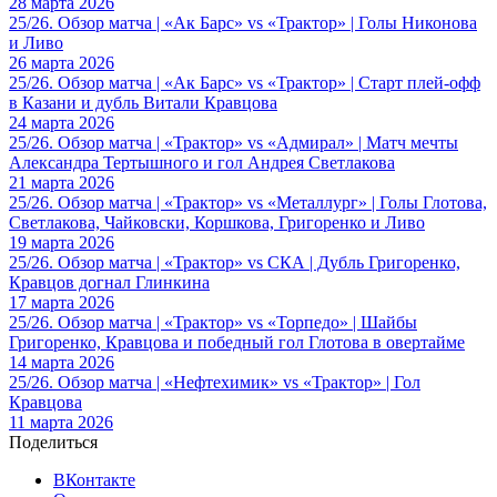
28 марта 2026
25/26. Обзор матча | «Ак Барс» vs «Трактор» | Голы Никонова
и Ливо
26 марта 2026
25/26. Обзор матча | «Ак Барс» vs «Трактор» | Старт плей-офф
в Казани и дубль Витали Кравцова
24 марта 2026
25/26. Обзор матча | «Трактор» vs «Адмирал» | Матч мечты
Александра Тертышного и гол Андрея Светлакова
21 марта 2026
25/26. Обзор матча | «Трактор» vs «Металлург» | Голы Глотова,
Светлакова, Чайковски, Коршкова, Григоренко и Ливо
19 марта 2026
25/26. Обзор матча | «Трактор» vs СКА | Дубль Григоренко,
Кравцов догнал Глинкина
17 марта 2026
25/26. Обзор матча | «Трактор» vs «Торпедо» | Шайбы
Григоренко, Кравцова и победный гол Глотова в овертайме
14 марта 2026
25/26. Обзор матча | «Нефтехимик» vs «Трактор» | Гол
Кравцова
11 марта 2026
Поделиться
ВКонтакте