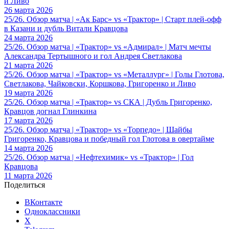
и Ливо
26 марта 2026
25/26. Обзор матча | «Ак Барс» vs «Трактор» | Старт плей-офф
в Казани и дубль Витали Кравцова
24 марта 2026
25/26. Обзор матча | «Трактор» vs «Адмирал» | Матч мечты
Александра Тертышного и гол Андрея Светлакова
21 марта 2026
25/26. Обзор матча | «Трактор» vs «Металлург» | Голы Глотова,
Светлакова, Чайковски, Коршкова, Григоренко и Ливо
19 марта 2026
25/26. Обзор матча | «Трактор» vs СКА | Дубль Григоренко,
Кравцов догнал Глинкина
17 марта 2026
25/26. Обзор матча | «Трактор» vs «Торпедо» | Шайбы
Григоренко, Кравцова и победный гол Глотова в овертайме
14 марта 2026
25/26. Обзор матча | «Нефтехимик» vs «Трактор» | Гол
Кравцова
11 марта 2026
Поделиться
ВКонтакте
Одноклассники
X