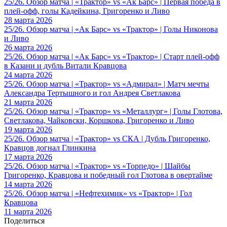
25/26. Обзор матча | «Трактор» vs «Ак Барс» | Первая победа в
плей-офф, голы Кадейкина, Григоренко и Ливо
28 марта 2026
25/26. Обзор матча | «Ак Барс» vs «Трактор» | Голы Никонова
и Ливо
26 марта 2026
25/26. Обзор матча | «Ак Барс» vs «Трактор» | Старт плей-офф
в Казани и дубль Витали Кравцова
24 марта 2026
25/26. Обзор матча | «Трактор» vs «Адмирал» | Матч мечты
Александра Тертышного и гол Андрея Светлакова
21 марта 2026
25/26. Обзор матча | «Трактор» vs «Металлург» | Голы Глотова,
Светлакова, Чайковски, Коршкова, Григоренко и Ливо
19 марта 2026
25/26. Обзор матча | «Трактор» vs СКА | Дубль Григоренко,
Кравцов догнал Глинкина
17 марта 2026
25/26. Обзор матча | «Трактор» vs «Торпедо» | Шайбы
Григоренко, Кравцова и победный гол Глотова в овертайме
14 марта 2026
25/26. Обзор матча | «Нефтехимик» vs «Трактор» | Гол
Кравцова
11 марта 2026
Поделиться