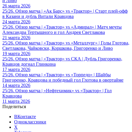
и Ливо
26 марта 2026
25/26. Обзор матча | «Ак Барс» vs «Трактор» | Старт плей-офф
в Казани и дубль Витали Кравцова
24 марта 2026
25/26. Обзор матча | «Трактор» vs «Адмирал» | Матч мечты
Александра Тертышного и гол Андрея Светлакова
21 марта 2026
25/26. Обзор матча | «Трактор» vs «Металлург» | Голы Глотова,
Светлакова, Чайковски, Коршкова, Григоренко и Ливо
19 марта 2026
25/26. Обзор матча | «Трактор» vs СКА | Дубль Григоренко,
Кравцов догнал Глинкина
17 марта 2026
25/26. Обзор матча | «Трактор» vs «Торпедо» | Шайбы
Григоренко, Кравцова и победный гол Глотова в овертайме
14 марта 2026
25/26. Обзор матча | «Нефтехимик» vs «Трактор» | Гол
Кравцова
11 марта 2026
Поделиться
ВКонтакте
Одноклассники
X