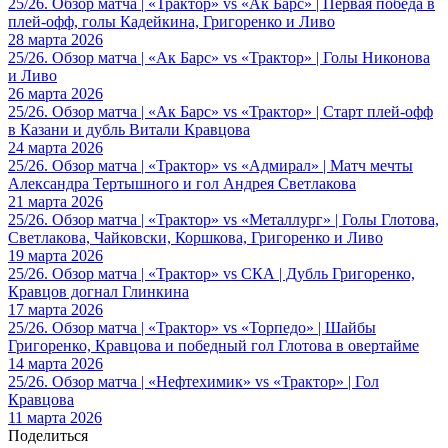
25/26. Обзор матча | «Трактор» vs «Ак Барс» | Первая победа в
плей-офф, голы Кадейкина, Григоренко и Ливо
28 марта 2026
25/26. Обзор матча | «Ак Барс» vs «Трактор» | Голы Никонова
и Ливо
26 марта 2026
25/26. Обзор матча | «Ак Барс» vs «Трактор» | Старт плей-офф
в Казани и дубль Витали Кравцова
24 марта 2026
25/26. Обзор матча | «Трактор» vs «Адмирал» | Матч мечты
Александра Тертышного и гол Андрея Светлакова
21 марта 2026
25/26. Обзор матча | «Трактор» vs «Металлург» | Голы Глотова,
Светлакова, Чайковски, Коршкова, Григоренко и Ливо
19 марта 2026
25/26. Обзор матча | «Трактор» vs СКА | Дубль Григоренко,
Кравцов догнал Глинкина
17 марта 2026
25/26. Обзор матча | «Трактор» vs «Торпедо» | Шайбы
Григоренко, Кравцова и победный гол Глотова в овертайме
14 марта 2026
25/26. Обзор матча | «Нефтехимик» vs «Трактор» | Гол
Кравцова
11 марта 2026
Поделиться