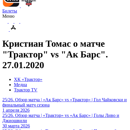
Билеты
Меню
Кристиан Томас о матче
"Трактор" vs "Ак Барс".
27.01.2020
ХК «Трактор»
Медиа
Трактор TV
25/26. Обзор матча | «Ак Барс» vs «Трактор» | Гол Чайковски и
финальный матч сезона
1 апреля 2026
25/26. Обзор матча | «Трактор» vs «Ак Барс» | Голы Ливо и
Джиошвили
30 марта 2026