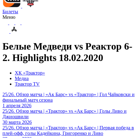
Билеты
Меню
Белые Медведи vs Реактор 6-
2. Highlights 18.02.2020
ХК «Трактор»
Медиа
Трактор TV
25/26. Обзор матча | «Ак Барс» vs «Трактор» | Гол Чайковски и
финальный матч сезона
1 апреля 2026
25/26. Обзор матча | «Трактор» vs «Ак Барс» | Голы Ливо и
Джиошвили
30 марта 2026
25/26. Обзор матча | «Трактор» vs «Ак Барс» | Первая победа в
плей-офф, голы Кадейкина, Григоренко и Ливо