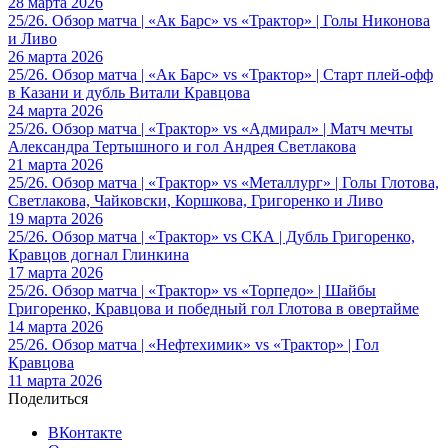
28 марта 2026
25/26. Обзор матча | «Ак Барс» vs «Трактор» | Голы Никонова
и Ливо
26 марта 2026
25/26. Обзор матча | «Ак Барс» vs «Трактор» | Старт плей-офф
в Казани и дубль Витали Кравцова
24 марта 2026
25/26. Обзор матча | «Трактор» vs «Адмирал» | Матч мечты
Александра Тертышного и гол Андрея Светлакова
21 марта 2026
25/26. Обзор матча | «Трактор» vs «Металлург» | Голы Глотова,
Светлакова, Чайковски, Коршкова, Григоренко и Ливо
19 марта 2026
25/26. Обзор матча | «Трактор» vs СКА | Дубль Григоренко,
Кравцов догнал Глинкина
17 марта 2026
25/26. Обзор матча | «Трактор» vs «Торпедо» | Шайбы
Григоренко, Кравцова и победный гол Глотова в овертайме
14 марта 2026
25/26. Обзор матча | «Нефтехимик» vs «Трактор» | Гол
Кравцова
11 марта 2026
Поделиться
ВКонтакте