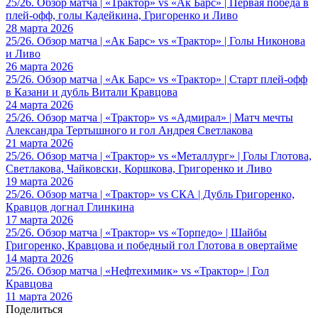
25/26. Обзор матча | «Трактор» vs «Ак Барс» | Первая победа в
плей-офф, голы Кадейкина, Григоренко и Ливо
28 марта 2026
25/26. Обзор матча | «Ак Барс» vs «Трактор» | Голы Никонова
и Ливо
26 марта 2026
25/26. Обзор матча | «Ак Барс» vs «Трактор» | Старт плей-офф
в Казани и дубль Витали Кравцова
24 марта 2026
25/26. Обзор матча | «Трактор» vs «Адмирал» | Матч мечты
Александра Тертышного и гол Андрея Светлакова
21 марта 2026
25/26. Обзор матча | «Трактор» vs «Металлург» | Голы Глотова,
Светлакова, Чайковски, Коршкова, Григоренко и Ливо
19 марта 2026
25/26. Обзор матча | «Трактор» vs СКА | Дубль Григоренко,
Кравцов догнал Глинкина
17 марта 2026
25/26. Обзор матча | «Трактор» vs «Торпедо» | Шайбы
Григоренко, Кравцова и победный гол Глотова в овертайме
14 марта 2026
25/26. Обзор матча | «Нефтехимик» vs «Трактор» | Гол
Кравцова
11 марта 2026
Поделиться