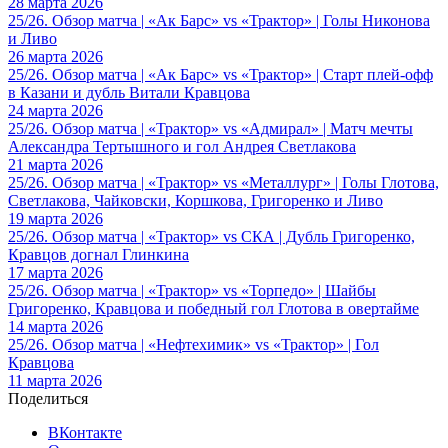
28 марта 2026
25/26. Обзор матча | «Ак Барс» vs «Трактор» | Голы Никонова
и Ливо
26 марта 2026
25/26. Обзор матча | «Ак Барс» vs «Трактор» | Старт плей-офф
в Казани и дубль Витали Кравцова
24 марта 2026
25/26. Обзор матча | «Трактор» vs «Адмирал» | Матч мечты
Александра Тертышного и гол Андрея Светлакова
21 марта 2026
25/26. Обзор матча | «Трактор» vs «Металлург» | Голы Глотова,
Светлакова, Чайковски, Коршкова, Григоренко и Ливо
19 марта 2026
25/26. Обзор матча | «Трактор» vs СКА | Дубль Григоренко,
Кравцов догнал Глинкина
17 марта 2026
25/26. Обзор матча | «Трактор» vs «Торпедо» | Шайбы
Григоренко, Кравцова и победный гол Глотова в овертайме
14 марта 2026
25/26. Обзор матча | «Нефтехимик» vs «Трактор» | Гол
Кравцова
11 марта 2026
Поделиться
ВКонтакте