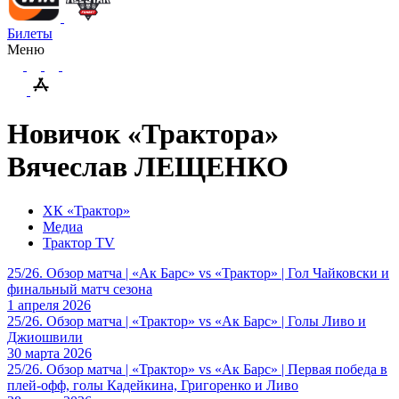
Билеты
Меню
Новичок «Трактора»
Вячеслав ЛЕЩЕНКО
ХК «Трактор»
Медиа
Трактор TV
25/26. Обзор матча | «Ак Барс» vs «Трактор» | Гол Чайковски и
финальный матч сезона
1 апреля 2026
25/26. Обзор матча | «Трактор» vs «Ак Барс» | Голы Ливо и
Джиошвили
30 марта 2026
25/26. Обзор матча | «Трактор» vs «Ак Барс» | Первая победа в
плей-офф, голы Кадейкина, Григоренко и Ливо