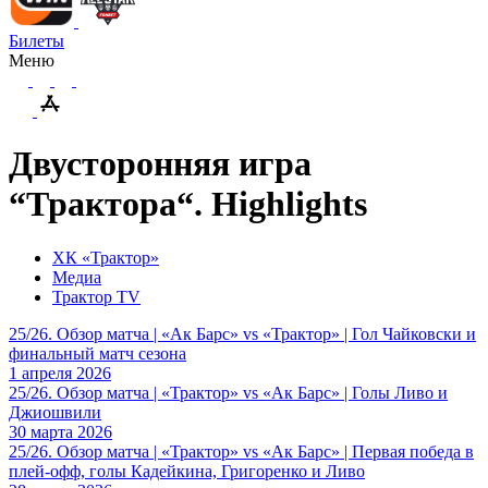
Билеты
Меню
Двусторонняя игра
“Трактора“. Highlights
ХК «Трактор»
Медиа
Трактор TV
25/26. Обзор матча | «Ак Барс» vs «Трактор» | Гол Чайковски и
финальный матч сезона
1 апреля 2026
25/26. Обзор матча | «Трактор» vs «Ак Барс» | Голы Ливо и
Джиошвили
30 марта 2026
25/26. Обзор матча | «Трактор» vs «Ак Барс» | Первая победа в
плей-офф, голы Кадейкина, Григоренко и Ливо