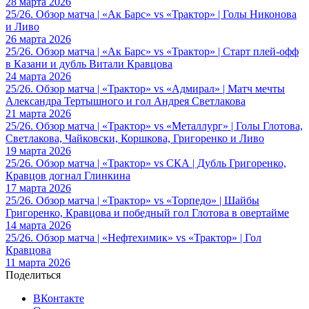
28 марта 2026
25/26. Обзор матча | «Ак Барс» vs «Трактор» | Голы Никонова
и Ливо
26 марта 2026
25/26. Обзор матча | «Ак Барс» vs «Трактор» | Старт плей-офф
в Казани и дубль Витали Кравцова
24 марта 2026
25/26. Обзор матча | «Трактор» vs «Адмирал» | Матч мечты
Александра Тертышного и гол Андрея Светлакова
21 марта 2026
25/26. Обзор матча | «Трактор» vs «Металлург» | Голы Глотова,
Светлакова, Чайковски, Коршкова, Григоренко и Ливо
19 марта 2026
25/26. Обзор матча | «Трактор» vs СКА | Дубль Григоренко,
Кравцов догнал Глинкина
17 марта 2026
25/26. Обзор матча | «Трактор» vs «Торпедо» | Шайбы
Григоренко, Кравцова и победный гол Глотова в овертайме
14 марта 2026
25/26. Обзор матча | «Нефтехимик» vs «Трактор» | Гол
Кравцова
11 марта 2026
Поделиться
ВКонтакте