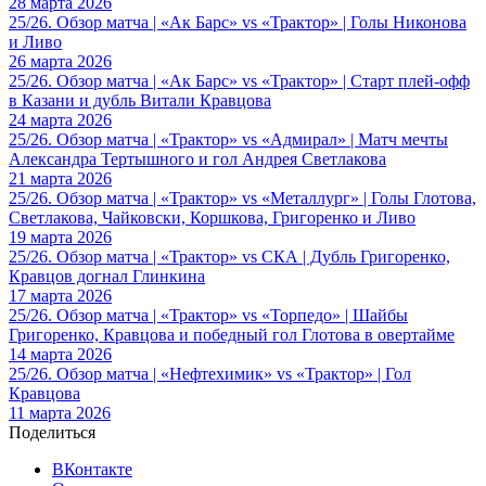
28 марта 2026
25/26. Обзор матча | «Ак Барс» vs «Трактор» | Голы Никонова
и Ливо
26 марта 2026
25/26. Обзор матча | «Ак Барс» vs «Трактор» | Старт плей-офф
в Казани и дубль Витали Кравцова
24 марта 2026
25/26. Обзор матча | «Трактор» vs «Адмирал» | Матч мечты
Александра Тертышного и гол Андрея Светлакова
21 марта 2026
25/26. Обзор матча | «Трактор» vs «Металлург» | Голы Глотова,
Светлакова, Чайковски, Коршкова, Григоренко и Ливо
19 марта 2026
25/26. Обзор матча | «Трактор» vs СКА | Дубль Григоренко,
Кравцов догнал Глинкина
17 марта 2026
25/26. Обзор матча | «Трактор» vs «Торпедо» | Шайбы
Григоренко, Кравцова и победный гол Глотова в овертайме
14 марта 2026
25/26. Обзор матча | «Нефтехимик» vs «Трактор» | Гол
Кравцова
11 марта 2026
Поделиться
ВКонтакте