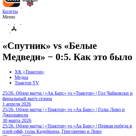
Билеты
Меню
«Спутник» vs «Белые
Медведи» − 0:5. Как это было
ХК «Трактор»
Медиа
Трактор TV
25/26. Обзор матча | «Ак Барс» vs «Трактор» | Гол Чайковски и
финальный матч сезона
1 апреля 2026
25/26. Обзор матча | «Трактор» vs «Ак Барс» | Голы Ливо и
Джиошвили
30 марта 2026
25/26. Обзор матча | «Трактор» vs «Ак Барс» | Первая победа в
плей-офф, голы Кадейкина, Григоренко и Ливо