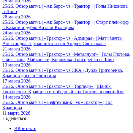
28 марта 2026
25/26. Обзор матча | «Ак Барс» vs «Трактор» | Голы Никонова
и Ливо
26 марта 2026
25/26. Обзор матча | «Ак Барс» vs «Трактор» | Старт плей-офф
в Казани и дубль Витали Кравцова
24 марта 2026
25/26. Обзор матча | «Трактор» vs «Адмирал» | Матч мечты
Александра Тертышного и гол Андрея Светлакова
21 марта 2026
25/26. Обзор матча | «Трактор» vs «Металлург» | Голы Глотова,
Светлакова, Чайковски, Коршкова, Григоренко и Ливо
19 марта 2026
25/26. Обзор матча | «Трактор» vs СКА | Дубль Григоренко,
Кравцов догнал Глинкина
17 марта 2026
25/26. Обзор матча | «Трактор» vs «Торпедо» | Шайбы
Григоренко, Кравцова и победный гол Глотова в овертайме
14 марта 2026
25/26. Обзор матча | «Нефтехимик» vs «Трактор» | Гол
Кравцова
11 марта 2026
Поделиться
ВКонтакте