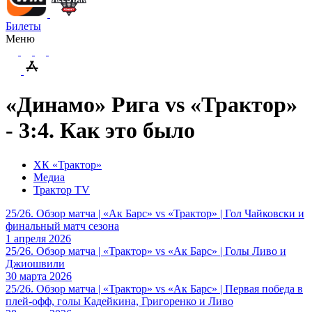
Билеты
Меню
«Динамо» Рига vs «Трактор»
- 3:4. Как это было
ХК «Трактор»
Медиа
Трактор TV
25/26. Обзор матча | «Ак Барс» vs «Трактор» | Гол Чайковски и
финальный матч сезона
1 апреля 2026
25/26. Обзор матча | «Трактор» vs «Ак Барс» | Голы Ливо и
Джиошвили
30 марта 2026
25/26. Обзор матча | «Трактор» vs «Ак Барс» | Первая победа в
плей-офф, голы Кадейкина, Григоренко и Ливо