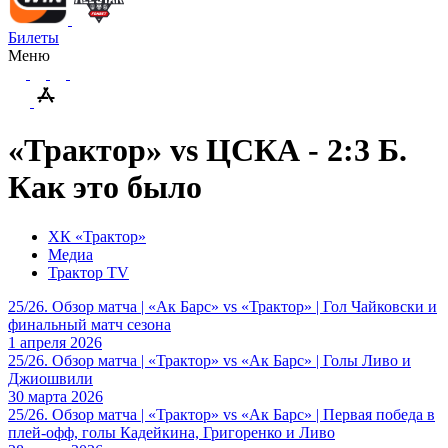
Билеты
Меню
«Трактор» vs ЦСКА - 2:3 Б.
Как это было
ХК «Трактор»
Медиа
Трактор TV
25/26. Обзор матча | «Ак Барс» vs «Трактор» | Гол Чайковски и
финальный матч сезона
1 апреля 2026
25/26. Обзор матча | «Трактор» vs «Ак Барс» | Голы Ливо и
Джиошвили
30 марта 2026
25/26. Обзор матча | «Трактор» vs «Ак Барс» | Первая победа в
плей-офф, голы Кадейкина, Григоренко и Ливо