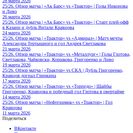
28 марта 2026
25/26. Обзор матча | «Ак Барс» vs «Трактор» | Голы Никонова
и Ливо
26 марта 2026
25/26. Обзор матча | «Ак Барс» vs «Трактор» | Старт плей-офф
в Казани и дубль Витали Кравцова
24 марта 2026
25/26. Обзор матча | «Трактор» vs «Адмирал» | Матч мечты
Александра Тертышного и гол Андрея Светлакова
21 марта 2026
25/26. Обзор матча | «Трактор» vs «Металлург» | Голы Глотова,
Светлакова, Чайковски, Коршкова, Григоренко и Ливо
19 марта 2026
25/26. Обзор матча | «Трактор» vs СКА | Дубль Григоренко,
Кравцов догнал Глинкина
17 марта 2026
25/26. Обзор матча | «Трактор» vs «Торпедо» | Шайбы
Григоренко, Кравцова и победный гол Глотова в овертайме
14 марта 2026
25/26. Обзор матча | «Нефтехимик» vs «Трактор» | Гол
Кравцова
11 марта 2026
Поделиться
ВКонтакте