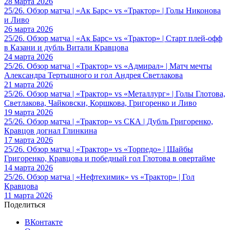
28 марта 2026
25/26. Обзор матча | «Ак Барс» vs «Трактор» | Голы Никонова
и Ливо
26 марта 2026
25/26. Обзор матча | «Ак Барс» vs «Трактор» | Старт плей-офф
в Казани и дубль Витали Кравцова
24 марта 2026
25/26. Обзор матча | «Трактор» vs «Адмирал» | Матч мечты
Александра Тертышного и гол Андрея Светлакова
21 марта 2026
25/26. Обзор матча | «Трактор» vs «Металлург» | Голы Глотова,
Светлакова, Чайковски, Коршкова, Григоренко и Ливо
19 марта 2026
25/26. Обзор матча | «Трактор» vs СКА | Дубль Григоренко,
Кравцов догнал Глинкина
17 марта 2026
25/26. Обзор матча | «Трактор» vs «Торпедо» | Шайбы
Григоренко, Кравцова и победный гол Глотова в овертайме
14 марта 2026
25/26. Обзор матча | «Нефтехимик» vs «Трактор» | Гол
Кравцова
11 марта 2026
Поделиться
ВКонтакте