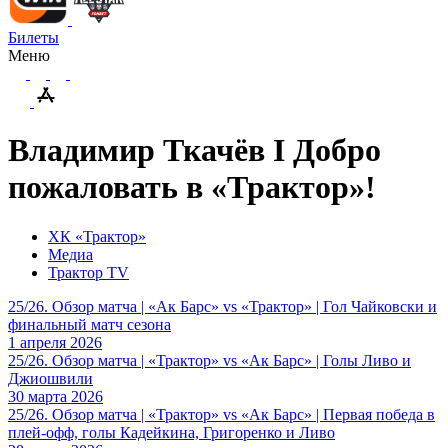
Билеты
Меню
Владимир Ткачёв I Добро
пожаловать в «Трактор»!
ХК «Трактор»
Медиа
Трактор TV
25/26. Обзор матча | «Ак Барс» vs «Трактор» | Гол Чайковски и
финальный матч сезона
1 апреля 2026
25/26. Обзор матча | «Трактор» vs «Ак Барс» | Голы Ливо и
Джиошвили
30 марта 2026
25/26. Обзор матча | «Трактор» vs «Ак Барс» | Первая победа в
плей-офф, голы Кадейкина, Григоренко и Ливо