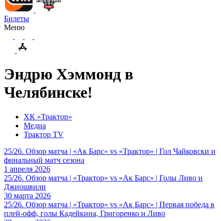
Билеты
Меню
Эндрю Хэммонд в
Челябинске!
ХК «Трактор»
Медиа
Трактор TV
25/26. Обзор матча | «Ак Барс» vs «Трактор» | Гол Чайковски и
финальный матч сезона
1 апреля 2026
25/26. Обзор матча | «Трактор» vs «Ак Барс» | Голы Ливо и
Джиошвили
30 марта 2026
25/26. Обзор матча | «Трактор» vs «Ак Барс» | Первая победа в
плей-офф, голы Кадейкина, Григоренко и Ливо