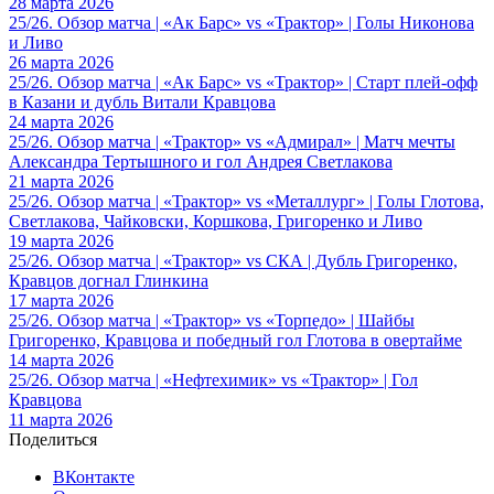
28 марта 2026
25/26. Обзор матча | «Ак Барс» vs «Трактор» | Голы Никонова
и Ливо
26 марта 2026
25/26. Обзор матча | «Ак Барс» vs «Трактор» | Старт плей-офф
в Казани и дубль Витали Кравцова
24 марта 2026
25/26. Обзор матча | «Трактор» vs «Адмирал» | Матч мечты
Александра Тертышного и гол Андрея Светлакова
21 марта 2026
25/26. Обзор матча | «Трактор» vs «Металлург» | Голы Глотова,
Светлакова, Чайковски, Коршкова, Григоренко и Ливо
19 марта 2026
25/26. Обзор матча | «Трактор» vs СКА | Дубль Григоренко,
Кравцов догнал Глинкина
17 марта 2026
25/26. Обзор матча | «Трактор» vs «Торпедо» | Шайбы
Григоренко, Кравцова и победный гол Глотова в овертайме
14 марта 2026
25/26. Обзор матча | «Нефтехимик» vs «Трактор» | Гол
Кравцова
11 марта 2026
Поделиться
ВКонтакте