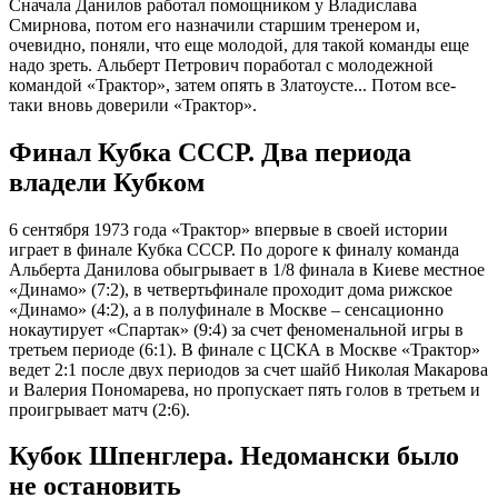
Сначала Данилов работал помощником у Владислава
Смирнова, потом его назначили старшим тренером и,
очевидно, поняли, что еще молодой, для такой команды еще
надо зреть. Альберт Петрович поработал с молодежной
командой «Трактор», затем опять в Златоусте... Потом все-
таки вновь доверили «Трактор».
Финал Кубка СССР. Два периода
владели Кубком
6 сентября 1973 года «Трактор» впервые в своей истории
играет в финале Кубка СССР. По дороге к финалу команда
Альберта Данилова обыгрывает в 1/8 финала в Киеве местное
«Динамо» (7:2), в четвертьфинале проходит дома рижское
«Динамо» (4:2), а в полуфинале в Москве – сенсационно
нокаутирует «Спартак» (9:4) за счет феноменальной игры в
третьем периоде (6:1). В финале с ЦСКА в Москве «Трактор»
ведет 2:1 после двух периодов за счет шайб Николая Макарова
и Валерия Пономарева, но пропускает пять голов в третьем и
проигрывает матч (2:6).
Кубок Шпенглера. Недомански было
не остановить