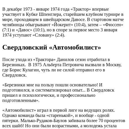
В декабре 1973 - январе 1974 года «Трактор» впервые
участвует в Кубке Шпенглера, старейшем клубном турнире в
мире, проходящем в швейцарском Давосе. В стартовом матче
челябинцы обыгрывают «Йокерит» (10:4), затем – «Фюссен»
(7:1) и «Давос» (10:1), но в споре за первое место 3 января
1974 уступают «Словану» (2:4).
Свердловский «Автомобилист»
После ухода из «Трактора» Данилов сезон отработал в
Березниках. В 1975 Альберта Петровича вызвали в Москву,
где Борис Кулагин, чуть ли не силой отправил его в
Свердловск.
«Березники мне на пользу пошли основательно! И
подготовился, и систематизировал опыт... В Свердловск
пришел и психологически, и профессионально
подготовленным».
«Автомобилист» играл в первой лиге на ведущих ролях.
Однако команда была «старенькой», и вообще - одной
пятерки. Малько-Рудаков-Баулов забивала более 70 процентов
всех шайб! Но они были возрастными, а молодежь устала