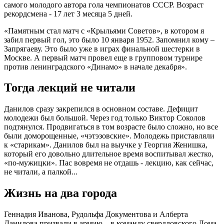
самого молодого автора гола чемпионатов СССР. Возраст
рекордсмена - 17 лет 3 месяца 5 дней.
«Памятным стал матч с «Крыльями Советов», в котором я
забил первый гол, это было 10 января 1952. Запомнил кому –
Запрягаеву. Это было уже в играх финальной шестерки в
Москве. А первый матч провел еще в групповом турнире
против ленинградского «Динамо» в начале декабря».
Тогда лекций не читали
Данилов сразу закрепился в основном составе. Дефицит
молодежи был большой. Через год только Виктор Соколов
подтянулся. Продвигаться в том возрасте было сложно, но все
были доморощенные, «чэтэзовские». Молодежь приставляли
к «старикам». Данилов был на выучке у Георгия Женишка,
который его довольно длительное время воспитывал жестко,
«по-мужицки». Пас вовремя не отдашь - лекцию, как сейчас,
не читали, а палкой...
Жизнь на два города
Геннадия Иванова, Рудольфа Документова и Алберта
Данилова призвали в армию – в команду свердловского Дома