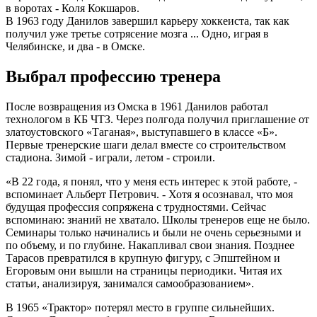
в воротах - Коля Кокшаров.
В 1963 году Данилов завершил карьеру хоккеиста, так как
получил уже третье сотрясение мозга ... Одно, играя в
Челябинске, и два - в Омске.
Выбрал профессию тренера
После возвращения из Омска в 1961 Данилов работал
технологом в КБ ЧТЗ. Через полгода получил приглашение от
златоустовского «Таганая», выступавшего в классе «Б».
Первые тренерские шаги делал вместе со строительством
стадиона. Зимой - играли, летом - строили.
«В 22 года, я понял, что у меня есть интерес к этой работе, -
вспоминает Альберт Петрович. - Хотя я осознавал, что моя
будущая профессия сопряжена с трудностями. Сейчас
вспоминаю: знаний не хватало. Школы тренеров еще не было.
Семинары только начинались и были не очень серьезными и
по объему, и по глубине. Накапливал свои знания. Позднее
Тарасов превратился в крупную фигуру, с Эпштейном и
Егоровым они вышли на страницы периодики. Читая их
статьи, анализируя, занимался самообразованием».
В 1965 «Трактор» потерял место в группе сильнейших.