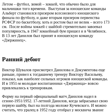
Летом – футбол, зимой – хоккей, что обычно было для
мальчишки того времени. Выступая за юношеские команды
Альберт становился призером всесоюзного юношеского
финала по футболу, и даже вторым призером первенства
РСФСР по баскетболу, хоть и ростом был не велик – всего 173
см. После войны хоккей с шайбой стремительно завоевал
популярность, в 1947 хоккейный бум пришел и в Челябинск.
В 13 лет Данилов был принят в юношескую команду
«Дзержинец».
Ранний дебют
Виктор Шувалов присмотрел Данилова и Документова еще
раньше, привел к тогдашнему тренеру Виктору Васильеву,
показал, как наиболее сильных игроков юношеской команды.
И в 1951-м молодые воспитанники «Дзержинца» вовсю
привлекались к тренировкам.
Форму на первый официальный матч Данилов надел в
сезоне-1951/1952. 17-летний Данилов, когда забрасывал свою
первую шайбу, был на полгода моложе Кучевского. И можно
считать, что уралец в 1952 году отобрал у москвича звание