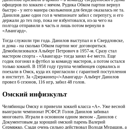
офицеров по хоккею с мячом. Рудика Обком партии вернул
быстро - у него манера скольжения для бенди оказалась не та.
Данилов даже один гол в чемпионате забил с перепугу, и его
держали до тех пор, пока не взбунтовался, из-за чего на
полгода отправили в часть и лишь потом вернули в
«Авангард».
Тогда служили три года. Данилов выступал и в Свердловске,
и дома - на сколько Обком партии мог договориться.
Демобилизовался Альберт Петрович в 1957-м. Сразу стал
мастером спорта - «Авангард» тогда занял 4-е место. Еще
годик погонял в футбол за команду мастеров, а потом остался
только хоккей. В 1958 году группа челябинцев сорвались и
поехали в Омск, куда их пригласили с гарантией поступления
в институт. За «Дзержинец»/«Авангард» Альберт Данилов
провел 6 сезонов, 116 игр, забил 48 голов.
Омский инфизкульт
Челябинцы Омску и привезли хоккей класса «А». Уже весной
выиграли чемпионат РСФСР. Голов Данилов забивал
многовато. Играли в основном одним звеном - Данилов с
Документовым да хороший омский парень Валерий
Сермяжко. Сзади очень сильно действовал Володя Мурашов, а