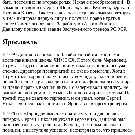
быть постоянно на вторых ролях. Начал с преобразований. В
команде появились Сергей Шепелев, Саша Куликов, вернули
Виталия Краева. Так создавалась «звездная» команда, которая
в 1977 выиграла первую лигу и получила право играть в
элите Советского хоккея. За работу в «Автомобилисте»
Данилову присвоили звание Заслуженного тренера РСФСР.
Ярославль
В 1979 Данилов вернулся в Челябинск работал с юными
воспитанниками школы ЧИМЭСХ. Потом были Череповец,
Пермь... Тогда с финансированием команд становилось уже
сложно, директора предприятий не очень помогали. Хотя в
Перми тоже хорошо получилось: с командой, вылетавшей из
первой лиги, за три года дошли почти до финального турнира
за право играть в высшей лиге. Но задерживали зарплату, не
выплачивали премии. Не смог Данилов смириться с этим! На
третий год не хватило терпения, и он ушел, когда Сергей
Николаев предложил прийти в Ярославль вторым тренером.
В 1990 из «Торпедо» вместе с вратарем ушли две первые
пятерки, Сергей Николаев уехал в Германию. Данилов был
назначен главным тренером. Команда не только не сдала
позиции, а выступила успешно, несмотря на то, что пришлось