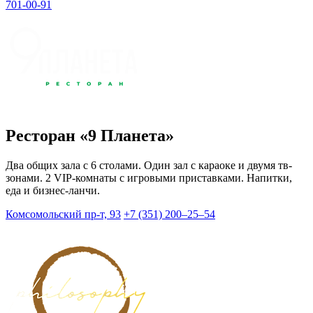
701-00-91
Ресторан «9 Планета»
Два общих зала с 6 столами. Один зал с караоке и двумя тв-
зонами. 2 VIP-комнаты с игровыми приставками. Напитки,
еда и бизнес-ланчи.
Комсомольский пр-т, 93
+7 (351) 200‒25‒54