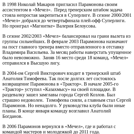
В 1998 Николай Макаров пригласил Парамонова своим
ассистентом в «Мечел». Перед тренерским штабом задача
стояла непростая закрепиться в Суперлиге. В сезоне 2000/2001
«Мечел» добрался до четвертьфинала плей-офф Суперлиги.
Но проиграл «Магнитке» Валерия Белоусова.
В сезоне 2002/2003 «Мечел» балансировал на грани вылета из
группы сильнейших. В феврале 2003 Парамонова назначают
на пост главного тренера вместо отправленного в отставку
Владимира Васильева. За месяц работы наверстать упущенное
было невозможно. Заняв 16 место среди 18 команд, «Мечел»
отправился в Высшую лигу.
В 2004-ом Сергей Викторович входит в тренерский штаб
Анатолия Тимофеева. Так после долгих лет состоялось
возвращение Парамонова в «Трактор». В начале 2005-го
«Трактор» уступил «Казахмысу» на своей площадке. В
раздевалку зашел замглавы города Сергей Козлов. Был
страшно недоволен. Тимофеева сняли, а главным стал Сергей
Парамонов. Но ненадолго. У руководства клуба были иные
планы. В конце января команду возглавил Анатолий
Богданов.
В 2006 Парамонов вернулся в «Мечел», где и работал с
командой мастеров и молодежкой до 2011 года.