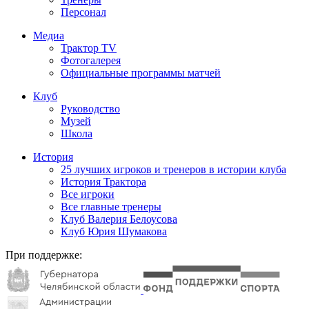
Персонал
Медиа
Трактор TV
Фотогалерея
Официальные программы матчей
Клуб
Руководство
Музей
Школа
История
25 лучших игроков и тренеров в истории клуба
История Трактора
Все игроки
Все главные тренеры
Клуб Валерия Белоусова
Клуб Юрия Шумакова
При поддержке: