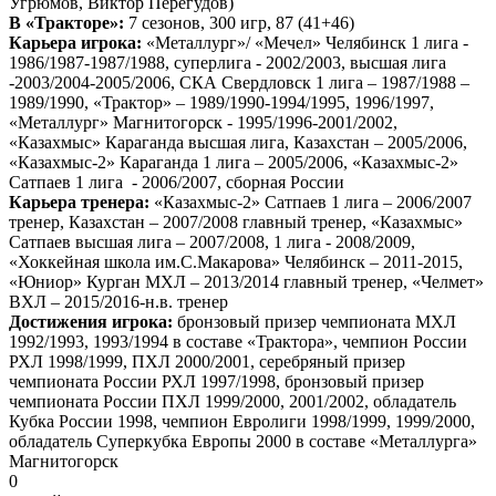
Угрюмов, Виктор Перегудов)
В «Тракторе»:
7 сезонов, 300 игр, 87 (41+46)
Карьера игрока:
«Металлург»/ «Мечел» Челябинск 1 лига -
1986/1987-1987/1988, суперлига - 2002/2003, высшая лига
-2003/2004-2005/2006, СКА Свердловск 1 лига – 1987/1988 –
1989/1990, «Трактор» – 1989/1990-1994/1995, 1996/1997,
«Металлург» Магнитогорск - 1995/1996-2001/2002,
«Казахмыс» Караганда высшая лига, Казахстан – 2005/2006,
«Казахмыс-2» Караганда 1 лига – 2005/2006, «Казахмыс-2»
Сатпаев 1 лига - 2006/2007, сборная России
Карьера тренера:
«Казахмыс-2» Сатпаев 1 лига – 2006/2007
тренер, Казахстан – 2007/2008 главный тренер, «Казахмыс»
Сатпаев высшая лига – 2007/2008, 1 лига - 2008/2009,
«Хоккейная школа им.С.Макарова» Челябинск – 2011-2015,
«Юниор» Курган МХЛ – 2013/2014 главный тренер, «Челмет»
ВХЛ – 2015/2016-н.в. тренер
Достижения игрока:
бронзовый призер чемпионата МХЛ
1992/1993, 1993/1994 в составе «Трактора», чемпион России
РХЛ 1998/1999, ПХЛ 2000/2001, серебряный призер
чемпионата России РХЛ 1997/1998, бронзовый призер
чемпионата России ПХЛ 1999/2000, 2001/2002, обладатель
Кубка России 1998, чемпион Евролиги 1998/1999, 1999/2000,
обладатель Суперкубка Европы 2000 в составе «Металлурга»
Магнитогорск
0