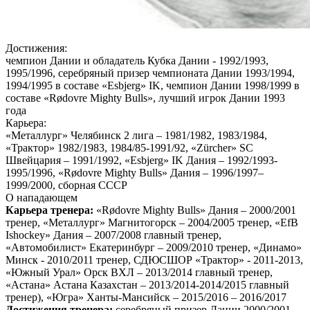
Достижения:
чемпион Дании и обладатель Кубка Дании - 1992/1993,
1995/1996, серебряный призер чемпионата Дании 1993/1994,
1994/1995 в составе «Esbjerg» IK, чемпион Дании 1998/1999 в
составе «Rødovre Mighty Bulls», лучший игрок Дании 1993
года
Карьера:
«Металлург» Челябинск 2 лига – 1981/1982, 1983/1984,
«Трактор» 1982/1983, 1984/85-1991/92, «Zürcher» SC
Швейцария – 1991/1992, «Esbjerg» IK Дания – 1992/1993-
1995/1996, «Rødovre Mighty Bulls» Дания – 1996/1997–
1999/2000, сборная СССР
О нападающем
Карьера тренера:
«Rødovre Mighty Bulls» Дания – 2000/2001
тренер, «Металлург» Магнитогорск – 2004/2005 тренер, «EfB
Ishockey» Дания – 2007/2008 главный тренер,
«Автомобилист» Екатеринбург – 2009/2010 тренер, «Динамо»
Минск - 2010/2011 тренер, СДЮСШОР «Трактор» - 2011-2013,
«Южный Урал» Орск ВХЛ – 2013/2014 главный тренер,
«Астана» Астана Казахстан – 2013/2014-2014/2015 главный
тренер), «Югра» Ханты-Мансийск – 2015/2016 – 2016/2017
Достижения тренера:
серебряный призер Дании 2000/2001