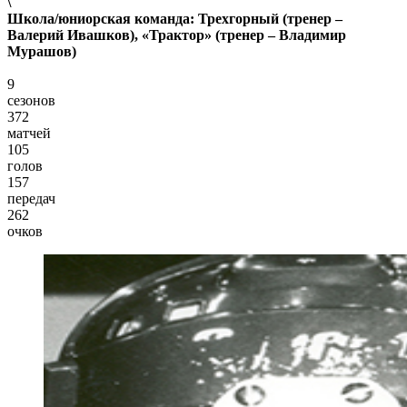
\
Школа/юниорская команда:
Трехгорный (тренер –
Валерий Ивашков), «Трактор» (тренер – Владимир
Мурашов)
9
сезонов
372
матчей
105
голов
157
передач
262
очков