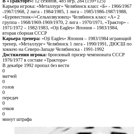
В «Тракторе»:
12 сезонов, 485 игр, 284 (159+125)
Карьера игрока: «Металлург» Челябинск класс «Б» - 1966/1967
-1967/1968, 2 лига - 1984/1985, 1 лига – 1985/1986-1987/1988,
«Буревестник»/«Сельхозвузовец» Челябинск класс «А» 2
группа - 1968/1969-1969/1970, 2 лига - 1970/1971, «Трактор» -
1971/1972 – 1982/1983, «Oji Eagles» Япония – 1983/1984,
вторая сборная СССР
Карьера тренера:
«Oji Eagles» Япония – 1983/1984 играющий
тренер, «Металлург» Челябинск 1 лига - 1990/1991, ДЮСШ по
хоккею на Северо-Западе Челябинска - 1991-1992
Достижения игрока:
бронзовый призер чемпионата СССР
1976/1977 в составе «Трактора»
В декабре 1992 пропал без вести
0
матчей
0
голов
0
передач
0
очков
0
минут штрафа