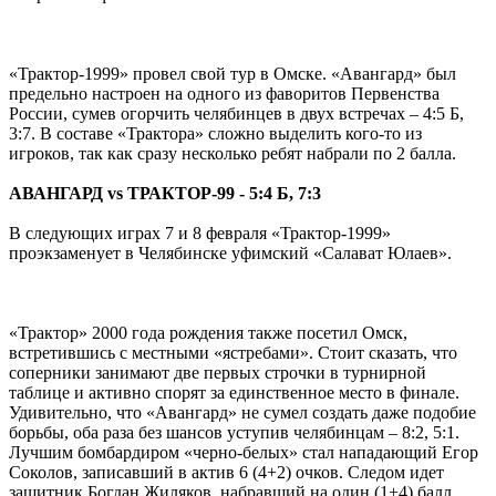
«Трактор-1999» провел свой тур в Омске. «Авангард» был
предельно настроен на одного из фаворитов Первенства
России, сумев огорчить челябинцев в двух встречах – 4:5 Б,
3:7. В составе «Трактора» сложно выделить кого-то из
игроков, так как сразу несколько ребят набрали по 2 балла.
АВАНГАРД vs ТРАКТОР-99 - 5:4 Б, 7:3
В следующих играх 7 и 8 февраля «Трактор-1999»
проэкзаменует в Челябинске уфимский «Салават Юлаев».
«Трактор» 2000 года рождения также посетил Омск,
встретившись с местными «ястребами». Стоит сказать, что
соперники занимают две первых строчки в турнирной
таблице и активно спорят за единственное место в финале.
Удивительно, что «Авангард» не сумел создать даже подобие
борьбы, оба раза без шансов уступив челябинцам – 8:2, 5:1.
Лучшим бомбардиром «черно-белых» стал нападающий Егор
Соколов, записавший в актив 6 (4+2) очков. Следом идет
защитник Богдан Жиляков, набравший на один (1+4) балл