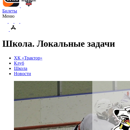
Билеты
Меню
Школа. Локальные задачи
ХК «Трактор»
Клуб
Школа
Новости