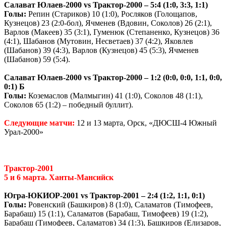
Салават Юлаев-2000
vs
Трактор-2000 – 5:4 (1:0, 3:3, 1:1)
Голы:
Репин (Стариков) 10 (1:0), Росляков (Голощапов,
Кузнецов) 23 (2:0-бол), Ячменев (Вдовин, Соколов) 26 (2:1),
Варлов (Макеев) 35 (3:1), Гуменюк (Степаненко, Кузнецов) 36
(4:1), Шабанов (Мутовин, Несветаев) 37 (4:2), Яковлев
(Шабанов) 39 (4:3), Варлов (Кузнецов) 45 (5:3), Ячменев
(Шабанов) 59 (5:4).
Салават Юлаев-2000
vs
Трактор-2000 – 1:2 (0:0, 0:0, 1:1, 0:0,
0:1) Б
Голы:
Коземаслов (Малмыгин) 41 (1:0), Соколов 48 (1:1),
Соколов 65 (1:2) – победный буллит).
Следующие матчи:
12 и 13 марта, Орск, «ДЮСШ-4 Южный
Урал-2000»
Трактор-2001
5 и 6 марта. Ханты-Мансийск
Югра-ЮКИОР-2001
vs
Трактор-2001 – 2:4 (1:2, 1:1, 0:1)
Голы:
Ровенский (Башкиров) 8 (1:0), Саламатов (Тимофеев,
Барабаш) 15 (1:1), Саламатов (Барабаш, Тимофеев) 19 (1:2),
Барабаш (Тимофеев, Саламатов) 34 (1:3), Башкиров (Елизаров,