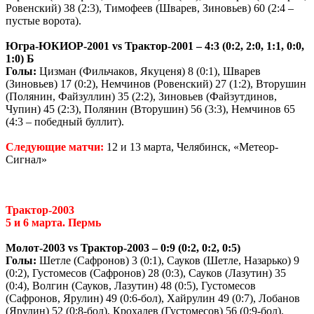
Ровенский) 38 (2:3), Тимофеев (Шварев, Зиновьев) 60 (2:4 –
пустые ворота).
Югра-ЮКИОР-2001
vs
Трактор-2001 – 4:3 (0:2, 2:0, 1:1, 0:0,
1:0) Б
Голы:
Цизман (Фильчаков, Якуценя) 8 (0:1), Шварев
(Зиновьев) 17 (0:2), Немчинов (Ровенский) 27 (1:2), Вторушин
(Полянин, Файзуллин) 35 (2:2), Зиновьев (Файзутдинов,
Чупин) 45 (2:3), Полянин (Вторушин) 56 (3:3), Немчинов 65
(4:3 – победный буллит).
Следующие матчи:
12 и 13 марта, Челябинск, «Метеор-
Сигнал»
Трактор-2003
5 и 6 марта. Пермь
Молот-2003
vs
Трактор-2003 – 0:9 (0:2, 0:2, 0:5)
Голы:
Шетле (Сафронов) 3 (0:1), Сауков (Шетле, Назарько) 9
(0:2), Густомесов (Сафронов) 28 (0:3), Сауков (Лазутин) 35
(0:4), Волгин (Сауков, Лазутин) 48 (0:5), Густомесов
(Сафронов, Ярулин) 49 (0:6-бол), Хайрулин 49 (0:7), Лобанов
(Ярулин) 52 (0:8-бол), Крохалев (Густомесов) 56 (0:9-бол).