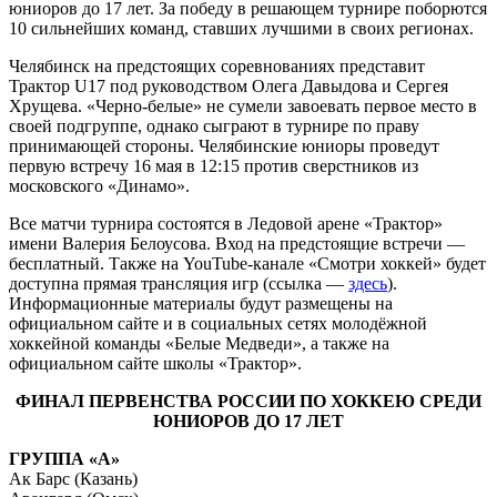
юниоров до 17 лет. За победу в решающем турнире поборются
10 сильнейших команд, ставших лучшими в своих регионах.
Челябинск на предстоящих соревнованиях представит
Трактор U17 под руководством Олега Давыдова и Сергея
Хрущева. «Черно-белые» не сумели завоевать первое место в
своей подгруппе, однако сыграют в турнире по праву
принимающей стороны. Челябинские юниоры проведут
первую встречу 16 мая в 12:15 против сверстников из
московского «Динамо».
Все матчи турнира состоятся в Ледовой арене «Трактор»
имени Валерия Белоусова. Вход на предстоящие встречи ―
бесплатный. Также на YouTube-канале «Смотри хоккей» будет
доступна прямая трансляция игр (ссылка ―
здесь
).
Информационные материалы будут размещены на
официальном сайте и в социальных сетях молодёжной
хоккейной команды «Белые Медведи», а также на
официальном сайте школы «Трактор».
ФИНАЛ ПЕРВЕНСТВА РОССИИ ПО ХОККЕЮ СРЕДИ
ЮНИОРОВ ДО 17 ЛЕТ
ГРУППА «А»
Ак Барс (Казань)