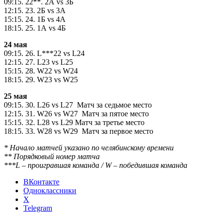
09:15. 22**. 2А vs 3Б
12:15. 23. 2Б vs 3А
15:15. 24. 1Б vs 4А
18:15. 25. 1А vs 4Б
24 мая
09:15. 26. L***22 vs L24
12:15. 27. L23 vs L25
15:15. 28. W22 vs W24
18:15. 29. W23 vs W25
25 мая
09:15. 30. L26 vs L27 Матч за седьмое место
12:15. 31. W26 vs W27 Матч за пятое место
15:15. 32. L28 vs L29 Матч за третье место
18:15. 33. W28 vs W29 Матч за первое место
* Начало матчей указано по челябинскому времени
** Порядковый номер матча
***L – проигравшая команда / W – победившая команда
ВКонтакте
Одноклассники
X
Telegram