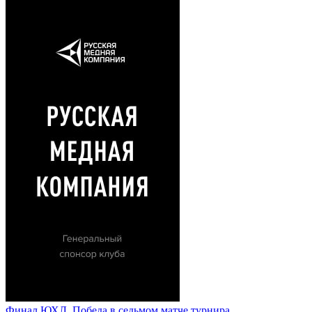
Финал ЮХЛ. Победа в седьмом матче турнира