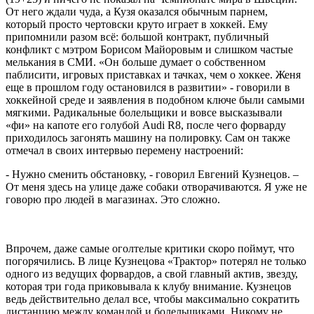
От него ждали чуда, а Кузя оказался обычным парнем,
который просто чертовски круто играет в хоккей. Ему
припомнили разом всё: большой контракт, публичный
конфликт с мэтром Борисом Майоровым и слишком частые
мелькания в СМИ. «Он больше думает о собственном
паблисити, игровых приставках и тачках, чем о хоккее. Женя
еще в прошлом году остановился в развитии» - говорили в
хоккейной среде и заявления в подобном ключе были самыми
мягкими. Радикальные болельщики и вовсе высказывали
«фи» на капоте его голубой Audi R8, после чего форварду
приходилось загонять машину на полировку. Сам он также
отмечал в своих интервью перемену настроений:
- Нужно сменить обстановку, - говорил Евгений Кузнецов. –
От меня здесь на улице даже собаки отворачиваются. Я уже не
говорю про людей в магазинах. Это сложно.
Впрочем, даже самые оголтелые критики скоро поймут, что
погорячились. В лице Кузнецова «Трактор» потерял не только
одного из ведущих форвардов, а свой главный актив, звезду,
которая три года приковывала к клубу внимание. Кузнецов
ведь действительно делал все, чтобы максимально сократить
дистанцию между командой и болельщиками. Никому не