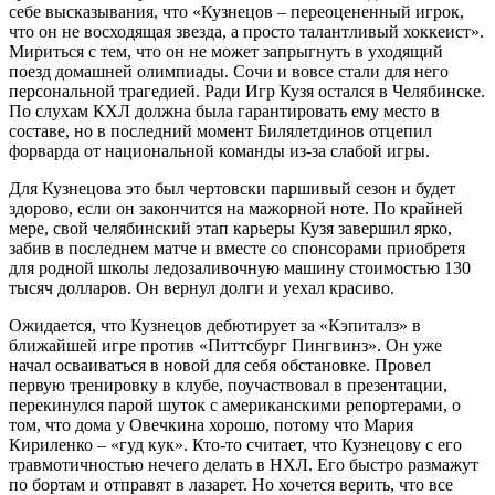
себе высказывания, что «Кузнецов – переоцененный игрок,
что он не восходящая звезда, а просто талантливый хоккеист».
Мириться с тем, что он не может запрыгнуть в уходящий
поезд домашней олимпиады. Сочи и вовсе стали для него
персональной трагедией. Ради Игр Кузя остался в Челябинске.
По слухам КХЛ должна была гарантировать ему место в
составе, но в последний момент Билялетдинов отцепил
форварда от национальной команды из-за слабой игры.
Для Кузнецова это был чертовски паршивый сезон и будет
здорово, если он закончится на мажорной ноте. По крайней
мере, свой челябинский этап карьеры Кузя завершил ярко,
забив в последнем матче и вместе со спонсорами приобретя
для родной школы ледозаливочную машину стоимостью 130
тысяч долларов. Он вернул долги и уехал красиво.
Ожидается, что Кузнецов дебютирует за «Кэпиталз» в
ближайшей игре против «Питтсбург Пингвинз». Он уже
начал осваиваться в новой для себя обстановке. Провел
первую тренировку в клубе, поучаствовал в презентации,
перекинулся парой шуток с американскими репортерами, о
том, что дома у Овечкина хорошо, потому что Мария
Кириленко – «гуд кук». Кто-то считает, что Кузнецову с его
травмотичностью нечего делать в НХЛ. Его быстро размажут
по бортам и отправят в лазарет. Но хочется верить, что все