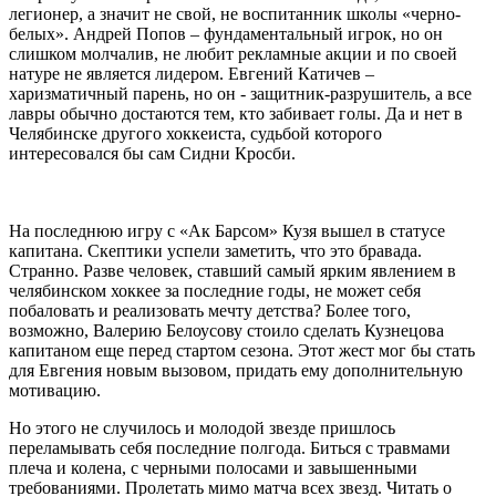
легионер, а значит не свой, не воспитанник школы «черно-
белых». Андрей Попов – фундаментальный игрок, но он
слишком молчалив, не любит рекламные акции и по своей
натуре не является лидером. Евгений Катичев –
харизматичный парень, но он - защитник-разрушитель, а все
лавры обычно достаются тем, кто забивает голы. Да и нет в
Челябинске другого хоккеиста, судьбой которого
интересовался бы сам Сидни Кросби.
На последнюю игру с «Ак Барсом» Кузя вышел в статусе
капитана. Скептики успели заметить, что это бравада.
Странно. Разве человек, ставший самый ярким явлением в
челябинском хоккее за последние годы, не может себя
побаловать и реализовать мечту детства? Более того,
возможно, Валерию Белоусову стоило сделать Кузнецова
капитаном еще перед стартом сезона. Этот жест мог бы стать
для Евгения новым вызовом, придать ему дополнительную
мотивацию.
Но этого не случилось и молодой звезде пришлось
переламывать себя последние полгода. Биться с травмами
плеча и колена, с черными полосами и завышенными
требованиями. Пролетать мимо матча всех звезд. Читать о