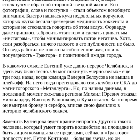
столкнулся с обратной стороной звездной жизни. Его
фотографии, слова и поступки – стали объектом всеобщего
внимания. Быстро нашлась куча недовольных ворчунов,
которых жутко бесила чрезмерная медийность хоккеиста и
которые не стеснялись говорить об этом вслух. Форварду
даже пришлось забросить «твиттер» и сделать приватным
«инстаграм», чтобы минимизировать поток негатива. Хотя,
если разобраться, ничего плохого в его публичности не было.
Он ведь работал не только на собственное имя, но и на
популярность «Трактора» и позитивный имидж города.
В каком-то смысле Евгений уже давно перерос Челябинск, и
здесь ему было тесно. Он мог покинуть «черно-белых» еще
три года назад, когда команда Валерия Белоусова не вышла в
плей-офф. На него тогда претендовало семь клубов от СКА до
магнитогорского «Металлурга». Но, по нашим данным, в
последний момент экс-глава региона Михаил Юревич отказал
миллиардеру Виктору Рашникову, и Кузя остался. За это время
он выиграл бронзу и серебро, вписав свою фамилию в
историю челябинского хоккея.
Заменить Кузнецова будет крайне непросто. Другого такого
человека, который умеет творить волшебство на площадке и
быть лицом команды за ее пределами, сейчас в «Тракторе»
попросту нет. Петри Контиола – большая звезда, но он