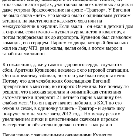
отказывал в автографах, участвовал во всех клубных акциях и
даже устроил бракосочетание на арене «Трактор». У Евгения
не было слова «нет». Его можно было с одинаковым успехом
затащить на выступление казачьего хора или на
междусобойчик в керлинг. Если звали – он ехал в детский дом
к сиротам, если нужно – пускал журналистов в квартиру, а
потом подбрасывал их до аэропорта. Кузнецов был символом
команды, его сердцем. Парнем со двора, который буквально
жил на льду ЧТЗ, рвал жилы, делая себя, а потом вырос и
заработал миллионы.
К сожалению, даже у самого здорового сердца случаются
сбои. Аритмия Кузнецова началась с его игровой стагнации.
Он по-прежнему забивал, но этого уже было недостаточно.
Потому что для челябинских болельщиков Евгений
превратился в миссию, во второго Овечкина. Все почему-то
решили, что высокая зарплата и олимпийская стипендия
автоматически превратят 21-летнего парня в машину без
слабых мест. Что он вдруг начнет набирать в КХЛ по сто
очков за сезон, в одиночку тащить «Трактор» и делать шоу
покруче, чем на матче звезд 2012 года. Но между резким
увеличением лички и качественным скачком в игровом
мастерстве не обязательно должен стоять знак равно.
Параллельно с завышенными ожиданиями Кузнецов