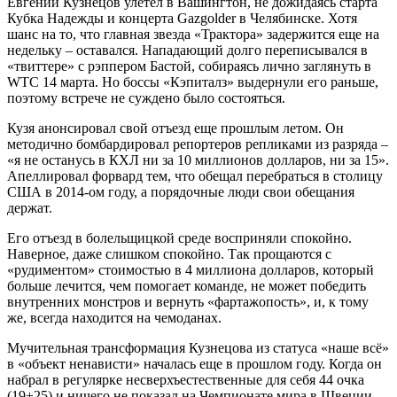
Евгений Кузнецов улетел в Вашингтон, не дожидаясь старта
Кубка Надежды и концерта Gazgolder в Челябинске. Хотя
шанс на то, что главная звезда «Трактора» задержится еще на
недельку – оставался. Нападающий долго переписывался в
«твиттере» с рэппером Бастой, собираясь лично заглянуть в
WTC 14 марта. Но боссы «Кэпиталз» выдернули его раньше,
поэтому встрече не суждено было состояться.
Кузя анонсировал свой отъезд еще прошлым летом. Он
методично бомбардировал репортеров репликами из разряда –
«я не останусь в КХЛ ни за 10 миллионов долларов, ни за 15».
Апеллировал форвард тем, что обещал перебраться в столицу
США в 2014-ом году, а порядочные люди свои обещания
держат.
Его отъезд в болельщицкой среде восприняли спокойно.
Наверное, даже слишком спокойно. Так прощаются с
«рудиментом» стоимостью в 4 миллиона долларов, который
больше лечится, чем помогает команде, не может победить
внутренних монстров и вернуть «фартажопость», и, к тому
же, всегда находится на чемоданах.
Мучительная трансформация Кузнецова из статуса «наше всё»
в «объект ненависти» началась еще в прошлом году. Когда он
набрал в регулярке несверхъестественные для себя 44 очка
(19+25) и ничего не показал на Чемпионате мира в Швеции.